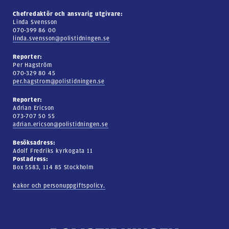
Chefredaktör och ansvarig utgivare:
Linda Svensson
070-399 86 00
linda.svensson@polistidningen.se
Reporter:
Per Hagström
070-329 80 45
per.hagstrom@polistidningen.se
Reporter:
Adrian Ericson
073-707 50 55
adrian.ericson@polistidningen.se
Besöksadress:
Adolf Fredriks kyrkogata 11
Postadress:
Box 5583, 114 85 Stockholm
Kakor och personuppgiftspolicy.