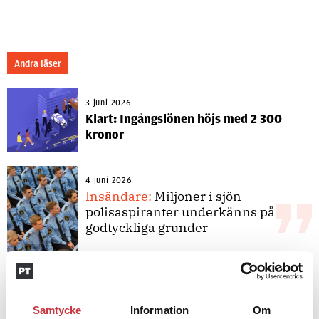
Andra läser
3 juni 2026
Klart: Ingångslönen höjs med 2 300
kronor
4 juni 2026
Insändare:
Miljoner i sjön –
polisaspiranter underkänns på
godtyckliga grunder
1 juni 2026
Jens Mårtensson:
Snart 20 år i tjänst
Samtycke
– nu ska han lära sig grunderna
Information
Om