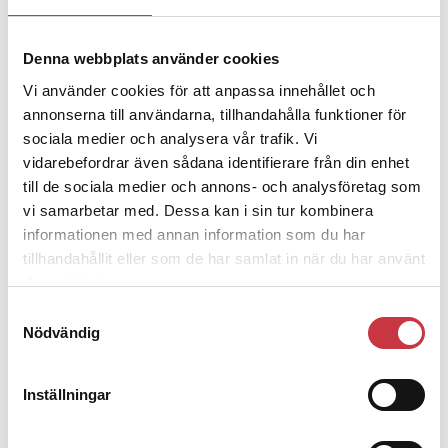
Denna webbplats använder cookies
4 juni 2026
Polisregionen erkänner fel: ”Kommer
Vi använder cookies för att anpassa innehållet och
att rättas till”
annonserna till användarna, tillhandahålla funktioner för
sociala medier och analysera vår trafik. Vi
vidarebefordrar även sådana identifierare från din enhet
till de sociala medier och annons- och analysföretag som
vi samarbetar med. Dessa kan i sin tur kombinera
informationen med annan information som du har
Debatt
tillhandahållit eller som de har samlat in när du har använt
deras tjänster.
9 juli 2026
Samtyckesval
Slutreplik:
Det handlar om
Nödvändig
kunskapsstyrning – inte om
forskarnas motiv
Inställningar
8 juli 2026