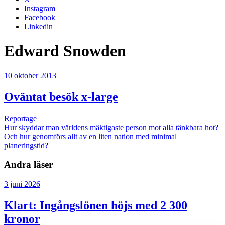
Instagram
Facebook
Linkedin
Edward Snowden
10 oktober 2013
Oväntat besök x-large
Reportage
Hur skyddar man världens mäktigaste person mot alla tänkbara hot?
Och hur genomförs allt av en liten nation med minimal
planeringstid?
Andra läser
3 juni 2026
Klart: Ingångslönen höjs med 2 300
kronor