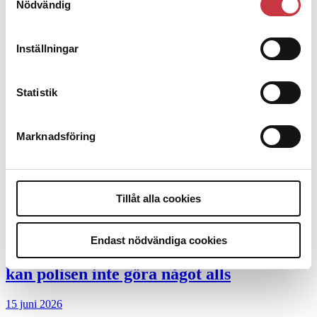
Nödvändig
Debatt
9 juli 2026
Inställningar
Slutreplik:
Det handlar om
Statistik
kunskapsstyrning – inte om forskarnas
motiv
Marknadsföring
8 juli 2026
Replik:
Det är inte evidenskrav som
bakbinder polisen
Tillåt alla cookies
7 juli 2026
Endast nödvändiga cookies
Debatt:
Med för höga krav på evidens
kan polisen inte göra något alls
15 juni 2026