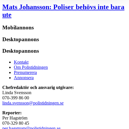
Mats Johansson:
Poliser behövs inte bara
ute
Mobilannons
Desktopannons
Desktopannons
Kontakt
Om Polistidningen
Prenumerera
Annonsera
Chefredaktör och ansvarig utgivare:
Linda Svensson
070-399 86 00
linda.svensson@polistidningen.se
Reporter:
Per Hagström
070-329 80 45
per.hagstrom@polistidningen.se