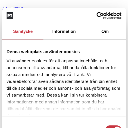
4 juni 2026
Insändare:
Miljoner i sjön –
polisaspiranter underkänns på
Samtycke
Information
Om
godtyckliga grunder
1 juni 2026
Denna webbplats använder cookies
Jens Mårtensson:
Snart 20 år i tjänst – nu
Vi använder cookies för att anpassa innehållet och
ska han lära sig grunderna
annonserna till användarna, tillhandahålla funktioner för
sociala medier och analysera vår trafik. Vi
4 juni 2026
vidarebefordrar även sådana identifierare från din enhet
till de sociala medier och annons- och analysföretag som
Polisregionen erkänner fel: ”Kommer att
vi samarbetar med. Dessa kan i sin tur kombinera
rättas till”
informationen med annan information som du har
tillhandahållit eller som de har samlat in när du har använt
Mobilannons
deras tjänster.
Desktopannnons
Samtyckesval