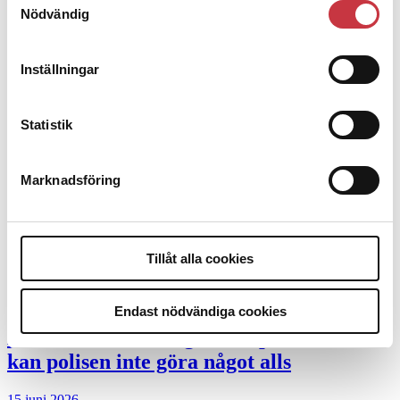
Desktopannnons
Nödvändig
Debatt
Inställningar
9 juli 2026
Slutreplik:
Det handlar om
Statistik
kunskapsstyrning – inte om forskarnas
motiv
Marknadsföring
8 juli 2026
Replik:
Det är inte evidenskrav som
bakbinder polisen
Tillåt alla cookies
7 juli 2026
Endast nödvändiga cookies
Debatt:
Med för höga krav på evidens
kan polisen inte göra något alls
15 juni 2026