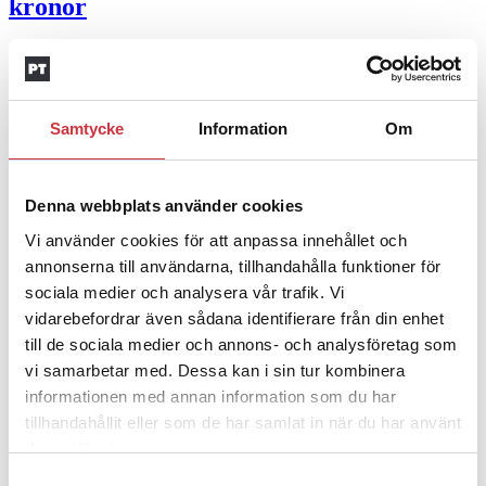
kronor
4 juni 2026
Insändare:
Miljoner i sjön –
polisaspiranter underkänns på
Samtycke
Information
Om
godtyckliga grunder
1 juni 2026
Denna webbplats använder cookies
Vi använder cookies för att anpassa innehållet och
Jens Mårtensson:
Snart 20 år i tjänst – nu
annonserna till användarna, tillhandahålla funktioner för
ska han lära sig grunderna
sociala medier och analysera vår trafik. Vi
vidarebefordrar även sådana identifierare från din enhet
4 juni 2026
till de sociala medier och annons- och analysföretag som
Polisregionen erkänner fel: ”Kommer att
vi samarbetar med. Dessa kan i sin tur kombinera
rättas till”
informationen med annan information som du har
tillhandahållit eller som de har samlat in när du har använt
Mobilannons
deras tjänster.
Samtyckesval