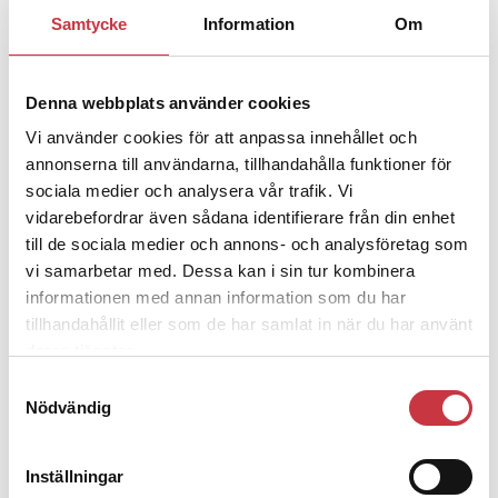
1 juni 2026
Samtycke
Information
Om
Jens Mårtensson:
Snart 20 år i tjänst
– nu ska han lära sig grunderna
Denna webbplats använder cookies
Vi använder cookies för att anpassa innehållet och
4 juni 2026
annonserna till användarna, tillhandahålla funktioner för
Polisregionen erkänner fel: ”Kommer
sociala medier och analysera vår trafik. Vi
att rättas till”
vidarebefordrar även sådana identifierare från din enhet
till de sociala medier och annons- och analysföretag som
vi samarbetar med. Dessa kan i sin tur kombinera
informationen med annan information som du har
tillhandahållit eller som de har samlat in när du har använt
Debatt
deras tjänster.
Samtyckesval
9 juli 2026
Nödvändig
Slutreplik:
Det handlar om
kunskapsstyrning – inte om
forskarnas motiv
Inställningar