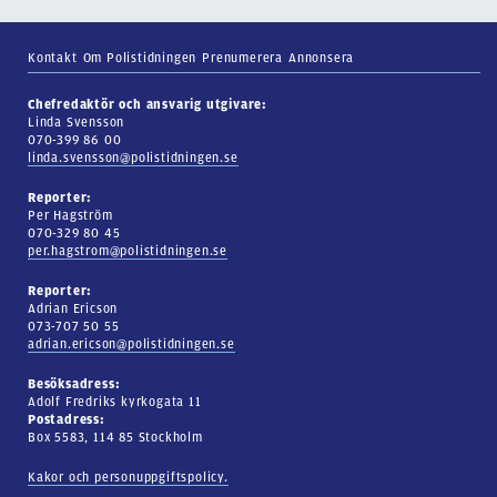
Kontakt
Om Polistidningen
Prenumerera
Annonsera
Chefredaktör och ansvarig utgivare:
Linda Svensson
070-399 86 00
linda.svensson@polistidningen.se
Reporter:
Per Hagström
070-329 80 45
per.hagstrom@polistidningen.se
Reporter:
Adrian Ericson
073-707 50 55
adrian.ericson@polistidningen.se
Besöksadress:
Adolf Fredriks kyrkogata 11
Postadress:
Box 5583, 114 85 Stockholm
Kakor och personuppgiftspolicy.