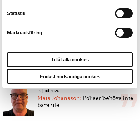
Statistik
8 juli 2026
Replik:
Det är inte evidenskrav som
bakbinder polisen
Marknadsföring
7 juli 2026
Tillåt alla cookies
Debatt:
Med för höga krav på evidens
kan polisen inte göra något alls
Endast nödvändiga cookies
15 juni 2026
Mats Johansson:
Poliser behövs inte
bara ute