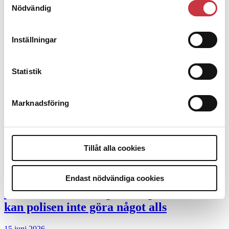
Desktopannnons
Nödvändig
Debatt
Inställningar
9 juli 2026
Slutreplik:
Det handlar om
Statistik
kunskapsstyrning – inte om forskarnas
motiv
Marknadsföring
8 juli 2026
Replik:
Det är inte evidenskrav som
bakbinder polisen
Tillåt alla cookies
7 juli 2026
Endast nödvändiga cookies
Debatt:
Med för höga krav på evidens
kan polisen inte göra något alls
15 juni 2026