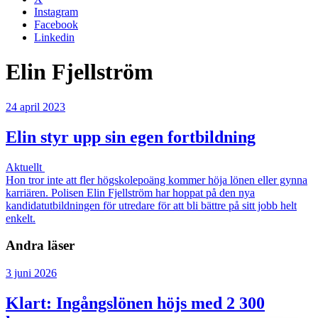
Instagram
Facebook
Linkedin
Elin Fjellström
24 april 2023
Elin styr upp sin egen fortbildning
Aktuellt
Hon tror inte att fler högskolepoäng kommer höja lönen eller gynna
karriären. Polisen Elin Fjellström har hoppat på den nya
kandidatutbildningen för utredare för att bli bättre på sitt jobb helt
enkelt.
Andra läser
3 juni 2026
Klart: Ingångslönen höjs med 2 300