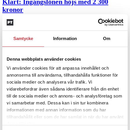
Klart: Ingångslönen höjs med 2 300
kronor
4 juni 2026
Insändare:
Miljoner i sjön –
Samtycke
Information
Om
polisaspiranter underkänns på
godtyckliga grunder
Denna webbplats använder cookies
1 juni 2026
Vi använder cookies för att anpassa innehållet och
Jens Mårtensson:
Snart 20 år i tjänst – nu
annonserna till användarna, tillhandahålla funktioner för
ska han lära sig grunderna
sociala medier och analysera vår trafik. Vi
vidarebefordrar även sådana identifierare från din enhet
4 juni 2026
till de sociala medier och annons- och analysföretag som
vi samarbetar med. Dessa kan i sin tur kombinera
Polisregionen erkänner fel: ”Kommer att
informationen med annan information som du har
rättas till”
tillhandahållit eller som de har samlat in när du har använt
deras tjänster.
Mobilannons