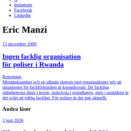
Instagram
Facebook
Linkedin
Eric Manzi
15 december 2009
Ingen facklig organisation
för poliser i Rwanda
Reportage
Misstänksamhet och en allmän skepsis mot organisationer gör att
situationen för fackförbunden är komplicerad. De fackliga
rättigheterna finns i teorin, inskrivna i grundlagen, men i praktiken är
det svårt att jobba fackligt. För poliser är det inte aktuellt.
Andra läser
3 juni 2026