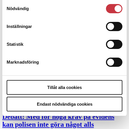
Samtyckesval
Nödvändig
Desktopannnons
Debatt
Inställningar
9 juli 2026
Slutreplik:
Det handlar om
Statistik
kunskapsstyrning – inte om forskarnas
motiv
Marknadsföring
8 juli 2026
Replik:
Det är inte evidenskrav som
Tillåt alla cookies
bakbinder polisen
Endast nödvändiga cookies
7 juli 2026
Debatt:
Med för höga krav på evidens
kan polisen inte göra något alls