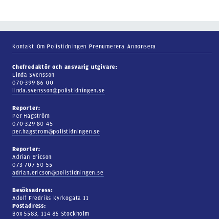
Kontakt
Om Polistidningen
Prenumerera
Annonsera
Chefredaktör och ansvarig utgivare:
Linda Svensson
070-399 86 00
linda.svensson@polistidningen.se
Reporter:
Per Hagström
070-329 80 45
per.hagstrom@polistidningen.se
Reporter:
Adrian Ericson
073-707 50 55
adrian.ericson@polistidningen.se
Besöksadress:
Adolf Fredriks kyrkogata 11
Postadress:
Box 5583, 114 85 Stockholm