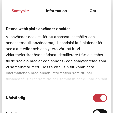
Samtycke
Information
Om
1 juni 2026
Jens Mårtensson:
Snart 20 år i tjänst
– nu ska han lära sig grunderna
Denna webbplats använder cookies
Vi använder cookies för att anpassa innehållet och
annonserna till användarna, tillhandahålla funktioner för
4 juni 2026
sociala medier och analysera vår trafik. Vi
Polisregionen erkänner fel: ”Kommer
vidarebefordrar även sådana identifierare från din enhet
att rättas till”
till de sociala medier och annons- och analysföretag som
vi samarbetar med. Dessa kan i sin tur kombinera
informationen med annan information som du har
tillhandahållit eller som de har samlat in när du har använt
deras tjänster.
Debatt
Samtyckesval
Nödvändig
9 juli 2026
Slutreplik:
Det handlar om
kunskapsstyrning – inte om