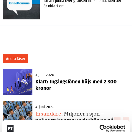
för att jobba över gränsen till Finland. Men det
är oklart om …
Andra läser
3 juni 2026
Klart: Ingångslönen höjs med 2 300
kronor
4 juni 2026
Insändare:
Miljoner i sjön –
polisaspiranter underkänns på
godtyckliga grunder