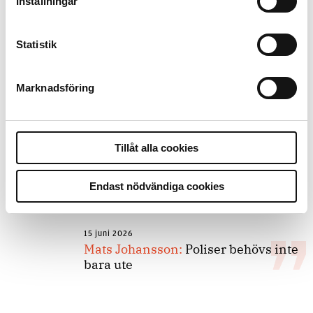
Inställningar
forskarnas motiv
Statistik
8 juli 2026
Replik:
Det är inte evidenskrav som
Marknadsföring
bakbinder polisen
Tillåt alla cookies
7 juli 2026
Debatt:
Med för höga krav på evidens
kan polisen inte göra något alls
Endast nödvändiga cookies
15 juni 2026
Mats Johansson:
Poliser behövs inte
bara ute