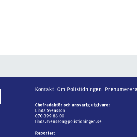
Kontakt
Om Polistidningen
Prenumerer
Chefredaktör och ansvarig utgivare:
Linda Svensson
070-399 86 00
linda.svensson@polistidningen.se
Reporter: