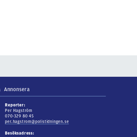
a
Annonsera
Reporter:
Per Hagström
070-329 80 45
per.hagstrom@polistidningen.se
Besöksadress: