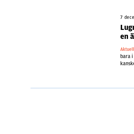
7 dec
Lugn
en 
Aktuel
bara 
kanske