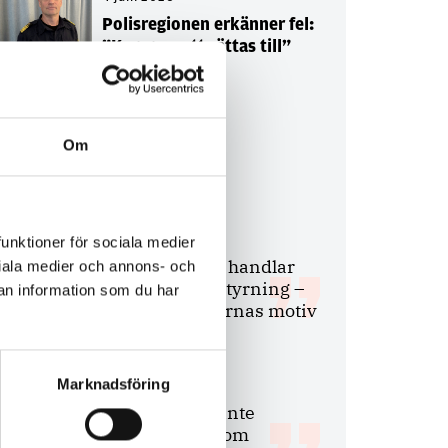
Polisregionen erkänner fel:
”Kommer att rättas till”
Om
Debatt
9 juli 2026
funktioner för sociala medier
Slutreplik:
Det handlar
ociala medier och annons- och
om kunskapsstyrning –
an information som du har
inte om forskarnas motiv
Marknadsföring
8 juli 2026
Replik:
Det är inte
evidenskrav som