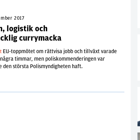
ember 2017
, logistik och
äcklig currymacka
EU-toppmötet om rättvisa jobb och tillväxt varade
lt
i några timmar, men poliskommenderingen var
 den största Polismyndigheten haft.