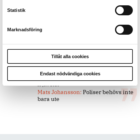
Statistik
8 juli 2026
Replik:
Det är inte evidenskrav som
bakbinder polisen
Marknadsföring
7 juli 2026
Debatt:
Med för höga krav på evidens
Tillåt alla cookies
kan polisen inte göra något alls
Endast nödvändiga cookies
15 juni 2026
Mats Johansson:
Poliser behövs inte
bara ute