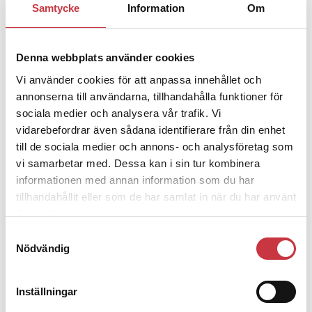
Samtycke
Information
Om
Jens Mårtensson:
Snart 20 år i tjänst
– nu ska han lära sig grunderna
Denna webbplats använder cookies
Vi använder cookies för att anpassa innehållet och
4 juni 2026
Polisregionen erkänner fel: ”Kommer
annonserna till användarna, tillhandahålla funktioner för
att rättas till”
sociala medier och analysera vår trafik. Vi
vidarebefordrar även sådana identifierare från din enhet
till de sociala medier och annons- och analysföretag som
vi samarbetar med. Dessa kan i sin tur kombinera
informationen med annan information som du har
tillhandahållit eller som de har samlat in när du har använt
Debatt
deras tjänster.
Samtyckesval
9 juli 2026
Nödvändig
Slutreplik:
Det handlar om
kunskapsstyrning – inte om
forskarnas motiv
Inställningar