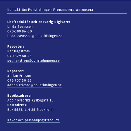
Kontakt
Om Polistidningen
Prenumerera
Annonsera
Chefredaktör och ansvarig utgivare:
Linda Svensson
070-399 86 00
linda.svensson@polistidningen.se
Reporter:
Per Hagström
070-329 80 45
per.hagstrom@polistidningen.se
Reporter:
Adrian Ericson
073-707 50 55
adrian.ericson@polistidningen.se
Besöksadress:
Adolf Fredriks kyrkogata 11
Postadress:
Box 5583, 114 85 Stockholm
Kakor och personuppgiftspolicy.