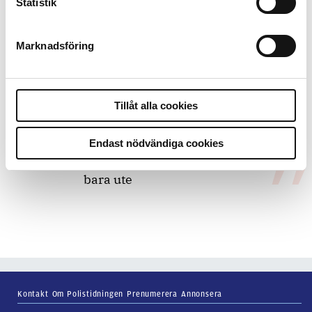
Statistik
bakbinder polisen
Marknadsföring
7 juli 2026
Debatt:
Med för höga krav på evidens
kan polisen inte göra något alls
Tillåt alla cookies
Endast nödvändiga cookies
15 juni 2026
Mats Johansson:
Poliser behövs inte
bara ute
Kontakt
Om Polistidningen
Prenumerera
Annonsera