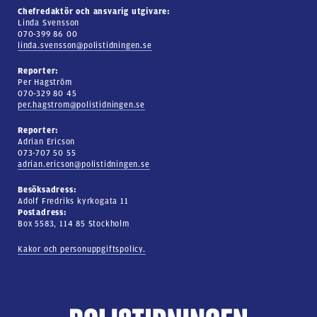
Chefredaktör och ansvarig utgivare:
Linda Svensson
070-399 86 00
linda.svensson@polistidningen.se
Reporter:
Per Hagström
070-329 80 45
per.hagstrom@polistidningen.se
Reporter:
Adrian Ericson
073-707 50 55
adrian.ericson@polistidningen.se
Besöksadress:
Adolf Fredriks kyrkogata 11
Postadress:
Box 5583, 114 85 Stockholm
Kakor och personuppgiftspolicy.