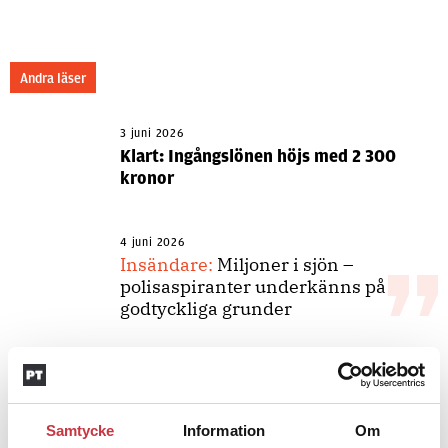
Andra läser
3 juni 2026
Klart: Ingångslönen höjs med 2 300
kronor
4 juni 2026
Insändare:
Miljoner i sjön –
polisaspiranter underkänns på
godtyckliga grunder
1 juni 2026
Jens Mårtensson:
Snart 20 år i tjänst
– nu ska han lära sig grunderna
Samtycke
Information
Om