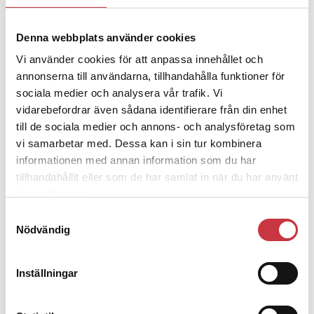
Denna webbplats använder cookies
4 juni 2026
Polisregionen erkänner fel: ”Kommer
Vi använder cookies för att anpassa innehållet och
att rättas till”
annonserna till användarna, tillhandahålla funktioner för
sociala medier och analysera vår trafik. Vi
vidarebefordrar även sådana identifierare från din enhet
till de sociala medier och annons- och analysföretag som
vi samarbetar med. Dessa kan i sin tur kombinera
Debatt
informationen med annan information som du har
tillhandahållit eller som de har samlat in när du har använt
deras tjänster.
9 juli 2026
Slutreplik:
Det handlar om
Samtyckesval
kunskapsstyrning – inte om
Nödvändig
forskarnas motiv
Inställningar
8 juli 2026
Replik:
Det är inte evidenskrav som