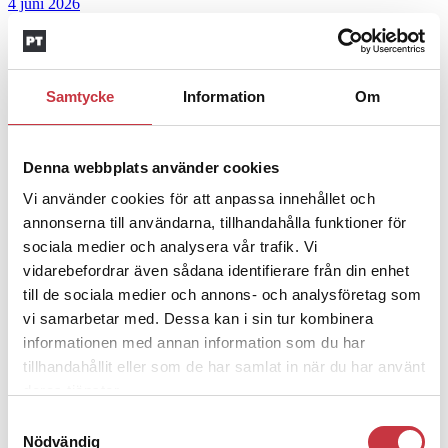
4 juni 2026
Insändare:
Miljoner i sjön –
polisaspiranter underkänns på
godtyckliga grunder
Samtycke
Information
Om
1 juni 2026
Denna webbplats använder cookies
Jens Mårtensson:
Snart 20 år i tjänst – nu
Vi använder cookies för att anpassa innehållet och
ska han lära sig grunderna
annonserna till användarna, tillhandahålla funktioner för
sociala medier och analysera vår trafik. Vi
4 juni 2026
vidarebefordrar även sådana identifierare från din enhet
Polisregionen erkänner fel: ”Kommer att
till de sociala medier och annons- och analysföretag som
vi samarbetar med. Dessa kan i sin tur kombinera
rättas till”
informationen med annan information som du har
Mobilannons
tillhandahållit eller som de har samlat in när du har använt
deras tjänster.
Desktopannnons
Samtyckesval
Nödvändig