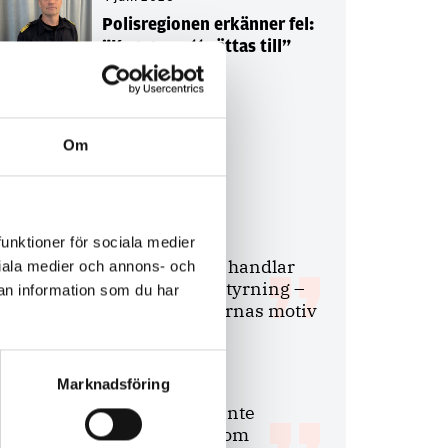
Polisregionen erkänner fel:
”Kommer att rättas till”
Om
Debatt
9 juli 2026
funktioner för sociala medier
Slutreplik:
Det handlar
ociala medier och annons- och
om kunskapsstyrning –
an information som du har
inte om forskarnas motiv
Marknadsföring
8 juli 2026
Replik:
Det är inte
evidenskrav som