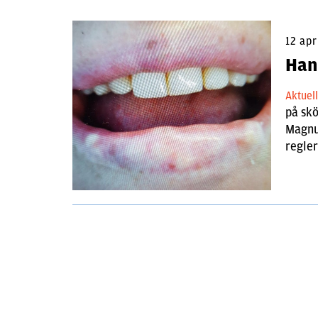
12 apr
Han 
Aktuel
på skö
Magnus
regler