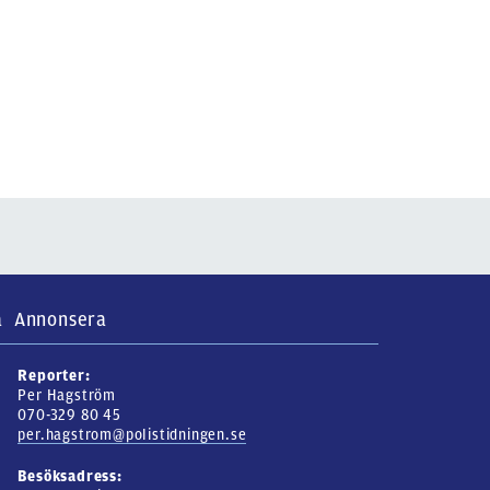
a
Annonsera
Reporter:
Per Hagström
070-329 80 45
per.hagstrom@polistidningen.se
Besöksadress: