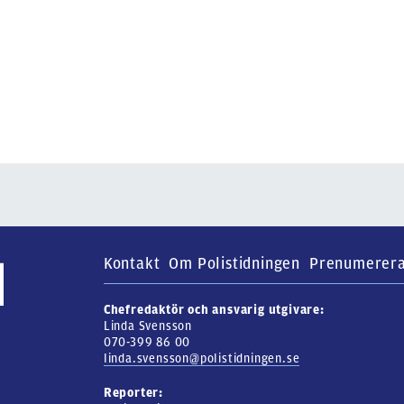
Kontakt
Om Polistidningen
Prenumerer
Chefredaktör och ansvarig utgivare:
Linda Svensson
070-399 86 00
linda.svensson@polistidningen.se
Reporter: