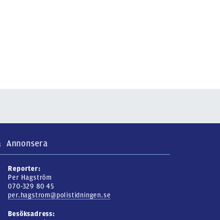
a
Annonsera
Reporter:
Per Hagström
070-329 80 45
per.hagstrom@polistidningen.se
Besöksadress: