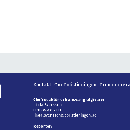
Kontakt
Om Polistidningen
Prenumerer
Chefredaktör och ansvarig utgivare:
Linda Svensson
070-399 86 00
linda.svensson@polistidningen.se
Reporter: