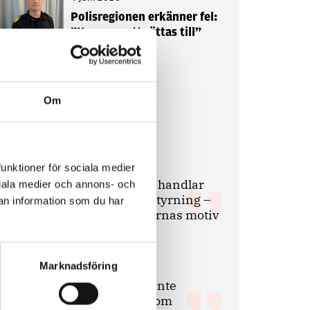
Polisregionen erkänner fel:
”Kommer att rättas till”
Om
Debatt
9 juli 2026
funktioner för sociala medier
Slutreplik:
Det handlar
ociala medier och annons- och
om kunskapsstyrning –
an information som du har
inte om forskarnas motiv
Marknadsföring
8 juli 2026
Replik:
Det är inte
evidenskrav som