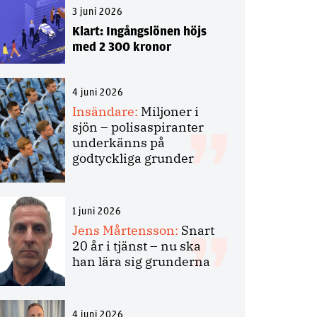
3 juni 2026
Klart: Ingångslönen höjs
med 2 300 kronor
4 juni 2026
Insändare:
Miljoner i
sjön – polisaspiranter
underkänns på
godtyckliga grunder
1 juni 2026
Jens Mårtensson:
Snart
20 år i tjänst – nu ska
han lära sig grunderna
4 juni 2026