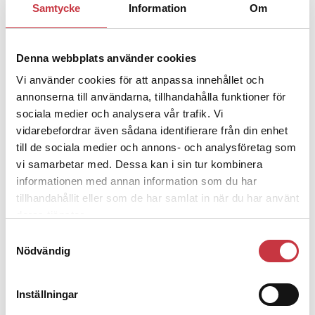
Samtycke
Information
Om
Jens Mårtensson:
Snart 20 år i tjänst
– nu ska han lära sig grunderna
Denna webbplats använder cookies
Vi använder cookies för att anpassa innehållet och
4 juni 2026
Polisregionen erkänner fel: ”Kommer
annonserna till användarna, tillhandahålla funktioner för
att rättas till”
sociala medier och analysera vår trafik. Vi
vidarebefordrar även sådana identifierare från din enhet
till de sociala medier och annons- och analysföretag som
vi samarbetar med. Dessa kan i sin tur kombinera
informationen med annan information som du har
tillhandahållit eller som de har samlat in när du har använt
Debatt
deras tjänster.
Samtyckesval
9 juli 2026
Nödvändig
Slutreplik:
Det handlar om
kunskapsstyrning – inte om
forskarnas motiv
Inställningar