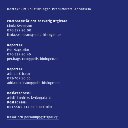
Kontakt
Om Polistidningen
Prenumerera
Annonsera
Chefredaktör och ansvarig utgivare:
Linda Svensson
070-399 86 00
linda.svensson@polistidningen.se
Reporter:
Per Hagström
070-329 80 45
per.hagstrom@polistidningen.se
Reporter:
Adrian Ericson
073-707 50 55
adrian.ericson@polistidningen.se
Besöksadress:
Adolf Fredriks kyrkogata 11
Postadress:
Box 5583, 114 85 Stockholm
Kakor och personuppgiftspolicy.