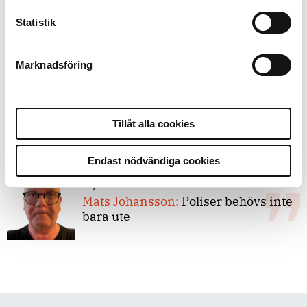
Statistik
8 juli 2026
Replik:
Det är inte evidenskrav som
bakbinder polisen
Marknadsföring
7 juli 2026
Debatt:
Med för höga krav på evidens
Tillåt alla cookies
kan polisen inte göra något alls
Endast nödvändiga cookies
15 juni 2026
Mats Johansson:
Poliser behövs inte
bara ute