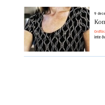
9 dec
Kon
Ordfö
inte ö