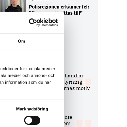
Polisregionen erkänner fel:
”Kommer att rättas till”
Om
Debatt
9 juli 2026
funktioner för sociala medier
Slutreplik:
Det handlar
ociala medier och annons- och
om kunskapsstyrning –
an information som du har
inte om forskarnas motiv
Marknadsföring
8 juli 2026
Replik:
Det är inte
evidenskrav som