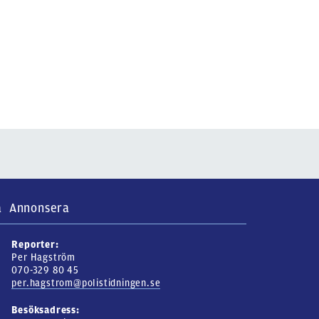
a
Annonsera
Reporter:
Per Hagström
070-329 80 45
per.hagstrom@polistidningen.se
Besöksadress: