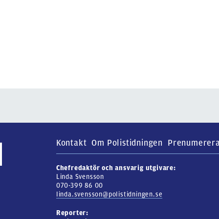
Kontakt
Om Polistidningen
Prenumerer
Chefredaktör och ansvarig utgivare:
Linda Svensson
070-399 86 00
linda.svensson@polistidningen.se
Reporter: