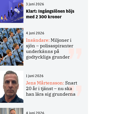
3 juni 2026
Klart: Ingångslönen höjs
med 2 300 kronor
4 juni 2026
Insändare:
Miljoner i
sjön – polisaspiranter
underkänns på
godtyckliga grunder
1 juni 2026
Jens Mårtensson:
Snart
20 år i tjänst – nu ska
han lära sig grunderna
4 juni 2026