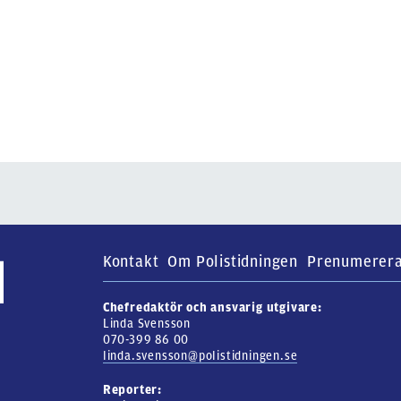
Kontakt
Om Polistidningen
Prenumerer
Chefredaktör och ansvarig utgivare:
Linda Svensson
070-399 86 00
linda.svensson@polistidningen.se
Reporter: