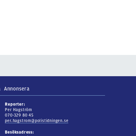
a
Annonsera
Reporter:
Per Hagström
070-329 80 45
per.hagstrom@polistidningen.se
Besöksadress: