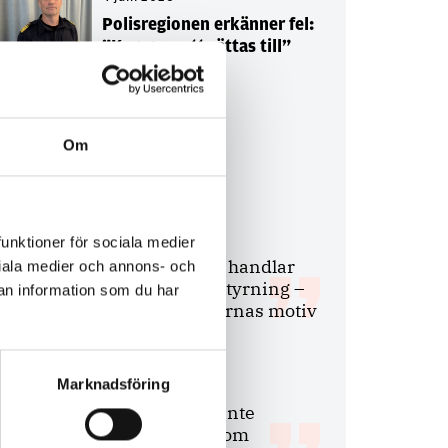
Polisregionen erkänner fel:
”Kommer att rättas till”
Om
Debatt
9 juli 2026
funktioner för sociala medier
Slutreplik:
Det handlar
ociala medier och annons- och
om kunskapsstyrning –
an information som du har
inte om forskarnas motiv
Marknadsföring
8 juli 2026
Replik:
Det är inte
evidenskrav som