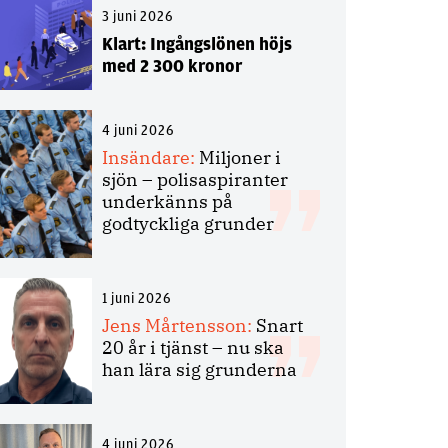
3 juni 2026
Klart: Ingångslönen höjs
med 2 300 kronor
4 juni 2026
Insändare:
Miljoner i
sjön – polisaspiranter
underkänns på
godtyckliga grunder
1 juni 2026
Jens Mårtensson:
Snart
20 år i tjänst – nu ska
han lära sig grunderna
4 juni 2026