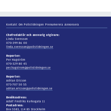
Kontakt
Om Polistidningen
Prenumerera
Annonsera
Chefredaktör och ansvarig utgivare:
Linda Svensson
070-399 86 00
linda.svensson@polistidningen.se
Reporter:
Per Hagström
070-329 80 45
per.hagstrom@polistidningen.se
Reporter:
Adrian Ericson
073-707 50 55
adrian.ericson@polistidningen.se
Besöksadress:
Adolf Fredriks kyrkogata 11
Postadress:
Box 5583, 114 85 Stockholm