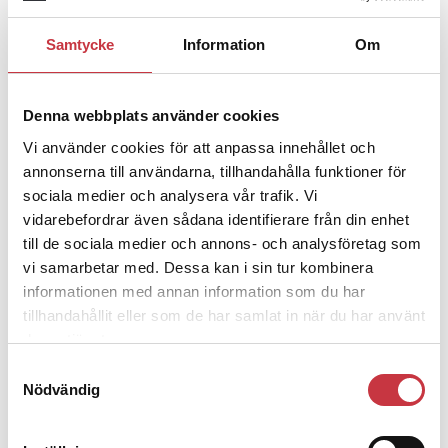
Samtycke
Information
Om
1 juni 2026
Jens Mårtensson:
Snart 20 år i tjänst
– nu ska han lära sig grunderna
Denna webbplats använder cookies
Vi använder cookies för att anpassa innehållet och
annonserna till användarna, tillhandahålla funktioner för
4 juni 2026
sociala medier och analysera vår trafik. Vi
Polisregionen erkänner fel: ”Kommer
vidarebefordrar även sådana identifierare från din enhet
att rättas till”
till de sociala medier och annons- och analysföretag som
vi samarbetar med. Dessa kan i sin tur kombinera
informationen med annan information som du har
tillhandahållit eller som de har samlat in när du har använt
deras tjänster.
Debatt
Samtyckesval
Nödvändig
9 juli 2026
Slutreplik:
Det handlar om