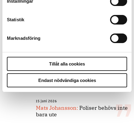
kunskapsstyrning – inte om
Inställningar
forskarnas motiv
Statistik
8 juli 2026
Replik:
Det är inte evidenskrav som
Marknadsföring
bakbinder polisen
Tillåt alla cookies
7 juli 2026
Debatt:
Med för höga krav på evidens
kan polisen inte göra något alls
Endast nödvändiga cookies
15 juni 2026
Mats Johansson:
Poliser behövs inte
bara ute