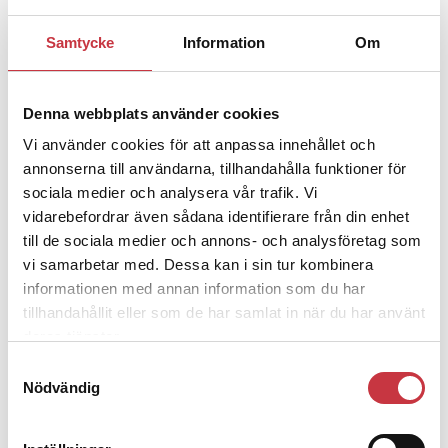
Samtycke
Information
Om
1 juni 2026
Jens Mårtensson:
Snart 20 år i tjänst
– nu ska han lära sig grunderna
Denna webbplats använder cookies
Vi använder cookies för att anpassa innehållet och
annonserna till användarna, tillhandahålla funktioner för
4 juni 2026
sociala medier och analysera vår trafik. Vi
Polisregionen erkänner fel: ”Kommer
vidarebefordrar även sådana identifierare från din enhet
att rättas till”
till de sociala medier och annons- och analysföretag som
vi samarbetar med. Dessa kan i sin tur kombinera
informationen med annan information som du har
tillhandahållit eller som de har samlat in när du har använt
deras tjänster.
Debatt
Samtyckesval
Nödvändig
9 juli 2026
Slutreplik:
Det handlar om
kunskapsstyrning – inte om