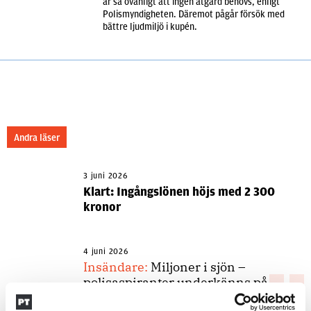
är så ovanligt att ingen åtgärd behövs, enligt
Polismyndigheten. Däremot pågår försök med
bättre ljudmiljö i kupén.
Andra läser
3 juni 2026
Klart: Ingångslönen höjs med 2 300
kronor
4 juni 2026
Insändare:
Miljoner i sjön –
polisaspiranter underkänns på
godtyckliga grunder