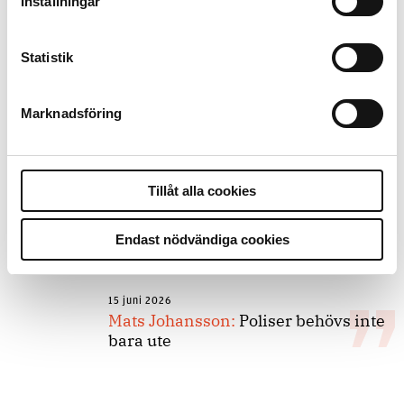
Inställningar
forskarnas motiv
Statistik
8 juli 2026
Replik:
Det är inte evidenskrav som
Marknadsföring
bakbinder polisen
Tillåt alla cookies
7 juli 2026
Debatt:
Med för höga krav på evidens
kan polisen inte göra något alls
Endast nödvändiga cookies
15 juni 2026
Mats Johansson:
Poliser behövs inte
bara ute