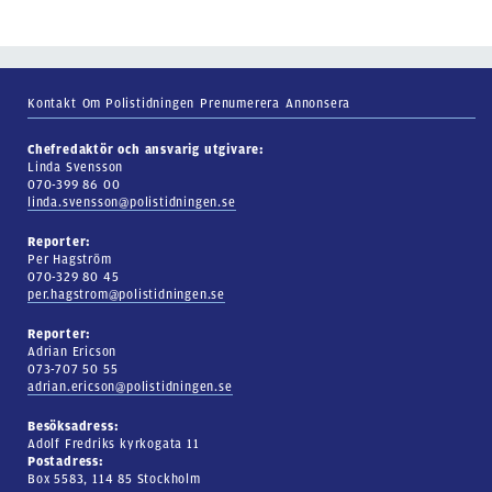
Kontakt
Om Polistidningen
Prenumerera
Annonsera
Chefredaktör och ansvarig utgivare:
Linda Svensson
070-399 86 00
linda.svensson@polistidningen.se
Reporter:
Per Hagström
070-329 80 45
per.hagstrom@polistidningen.se
Reporter:
Adrian Ericson
073-707 50 55
adrian.ericson@polistidningen.se
Besöksadress:
Adolf Fredriks kyrkogata 11
Postadress:
Box 5583, 114 85 Stockholm