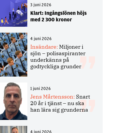
3 juni 2026
Klart: Ingångslönen höjs
med 2 300 kronor
4 juni 2026
Insändare:
Miljoner i
sjön – polisaspiranter
underkänns på
godtyckliga grunder
1 juni 2026
Jens Mårtensson:
Snart
20 år i tjänst – nu ska
han lära sig grunderna
4 juni 2026