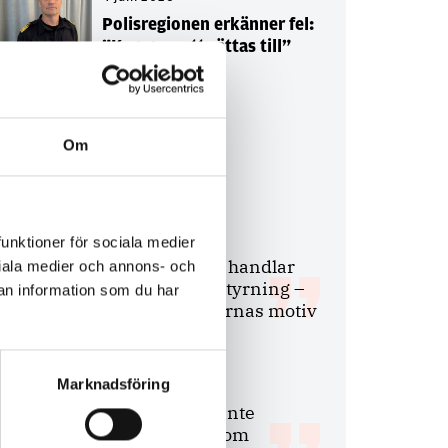
Polisregionen erkänner fel:
”Kommer att rättas till”
Om
Debatt
9 juli 2026
funktioner för sociala medier
Slutreplik:
Det handlar
ociala medier och annons- och
om kunskapsstyrning –
an information som du har
inte om forskarnas motiv
Marknadsföring
8 juli 2026
Replik:
Det är inte
evidenskrav som