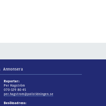
a
Annonsera
Reporter:
Per Hagström
070-329 80 45
per.hagstrom@polistidningen.se
Besöksadress: