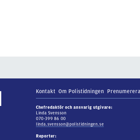
Kontakt
Om Polistidningen
Prenumerer
Chefredaktör och ansvarig utgivare:
Linda Svensson
070-399 86 00
linda.svensson@polistidningen.se
Reporter: