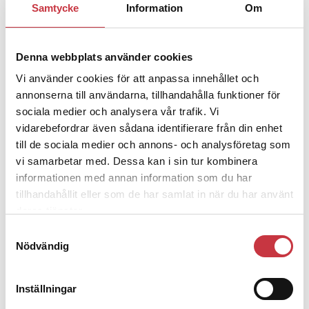
Samtycke
Information
Om
Jens Mårtensson:
Snart 20 år i tjänst
– nu ska han lära sig grunderna
Denna webbplats använder cookies
Vi använder cookies för att anpassa innehållet och
4 juni 2026
Polisregionen erkänner fel: ”Kommer
annonserna till användarna, tillhandahålla funktioner för
att rättas till”
sociala medier och analysera vår trafik. Vi
vidarebefordrar även sådana identifierare från din enhet
till de sociala medier och annons- och analysföretag som
vi samarbetar med. Dessa kan i sin tur kombinera
informationen med annan information som du har
tillhandahållit eller som de har samlat in när du har använt
Debatt
deras tjänster.
Samtyckesval
9 juli 2026
Nödvändig
Slutreplik:
Det handlar om
kunskapsstyrning – inte om
forskarnas motiv
Inställningar