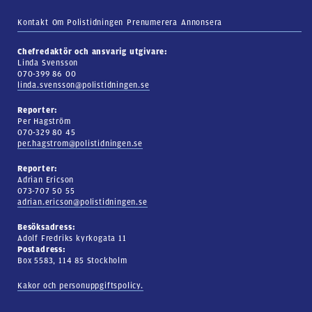
Kontakt
Om Polistidningen
Prenumerera
Annonsera
Chefredaktör och ansvarig utgivare:
Linda Svensson
070-399 86 00
linda.svensson@polistidningen.se
Reporter:
Per Hagström
070-329 80 45
per.hagstrom@polistidningen.se
Reporter:
Adrian Ericson
073-707 50 55
adrian.ericson@polistidningen.se
Besöksadress:
Adolf Fredriks kyrkogata 11
Postadress:
Box 5583, 114 85 Stockholm
Kakor och personuppgiftspolicy.