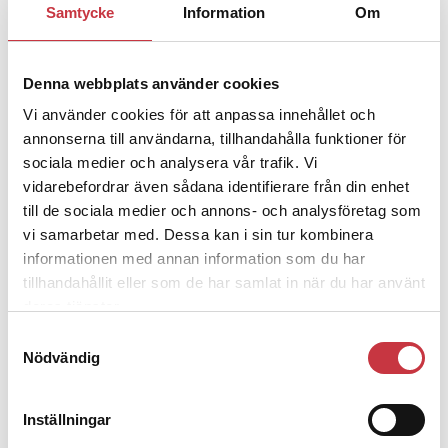
Samtycke
Information
Om
Jens Mårtensson:
Snart 20 år i tjänst
– nu ska han lära sig grunderna
Denna webbplats använder cookies
Vi använder cookies för att anpassa innehållet och
4 juni 2026
Polisregionen erkänner fel: ”Kommer
annonserna till användarna, tillhandahålla funktioner för
att rättas till”
sociala medier och analysera vår trafik. Vi
vidarebefordrar även sådana identifierare från din enhet
till de sociala medier och annons- och analysföretag som
vi samarbetar med. Dessa kan i sin tur kombinera
informationen med annan information som du har
tillhandahållit eller som de har samlat in när du har använt
Debatt
deras tjänster.
Samtyckesval
9 juli 2026
Nödvändig
Slutreplik:
Det handlar om
kunskapsstyrning – inte om
forskarnas motiv
Inställningar