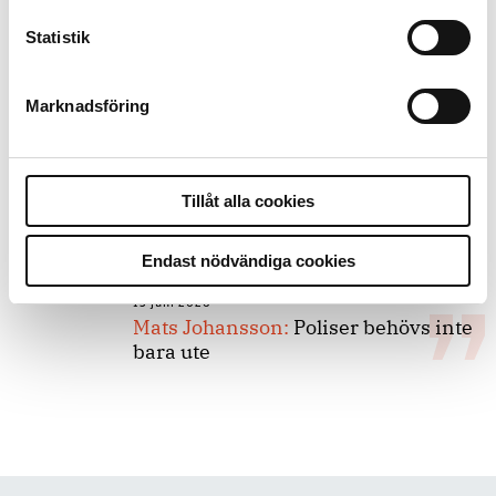
Statistik
8 juli 2026
Replik:
Det är inte evidenskrav som
bakbinder polisen
Marknadsföring
7 juli 2026
Debatt:
Med för höga krav på evidens
Tillåt alla cookies
kan polisen inte göra något alls
Endast nödvändiga cookies
15 juni 2026
Mats Johansson:
Poliser behövs inte
bara ute