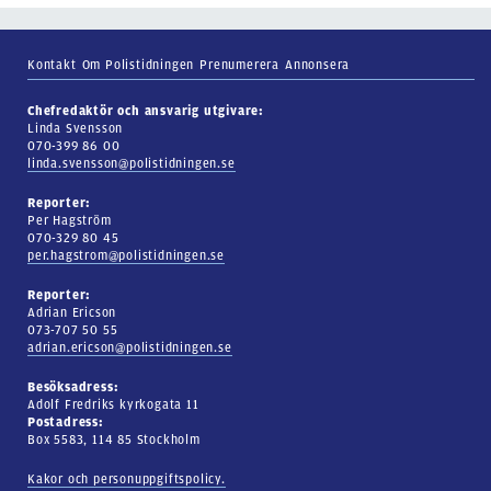
Kontakt
Om Polistidningen
Prenumerera
Annonsera
Chefredaktör och ansvarig utgivare:
Linda Svensson
070-399 86 00
linda.svensson@polistidningen.se
Reporter:
Per Hagström
070-329 80 45
per.hagstrom@polistidningen.se
Reporter:
Adrian Ericson
073-707 50 55
adrian.ericson@polistidningen.se
Besöksadress:
Adolf Fredriks kyrkogata 11
Postadress:
Box 5583, 114 85 Stockholm
Kakor och personuppgiftspolicy.