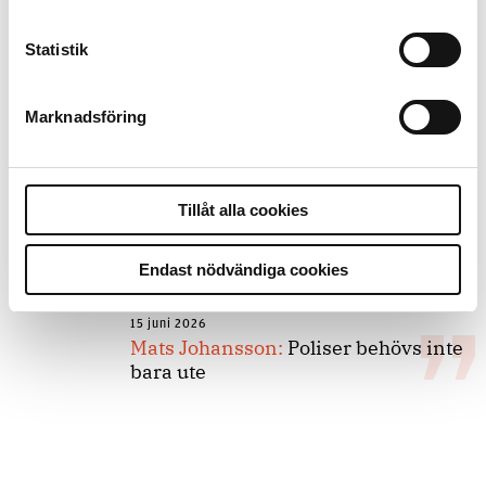
Statistik
8 juli 2026
Replik:
Det är inte evidenskrav som
bakbinder polisen
Marknadsföring
7 juli 2026
Tillåt alla cookies
Debatt:
Med för höga krav på evidens
kan polisen inte göra något alls
Endast nödvändiga cookies
15 juni 2026
Mats Johansson:
Poliser behövs inte
bara ute