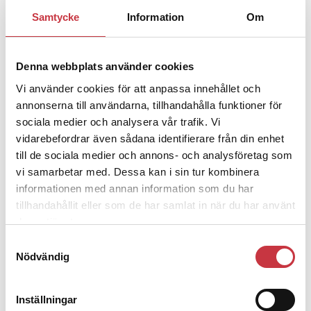
1 juni 2026
Samtycke
Information
Om
Jens Mårtensson:
Snart 20 år i tjänst
– nu ska han lära sig grunderna
Denna webbplats använder cookies
Vi använder cookies för att anpassa innehållet och
4 juni 2026
annonserna till användarna, tillhandahålla funktioner för
Polisregionen erkänner fel: ”Kommer
sociala medier och analysera vår trafik. Vi
att rättas till”
vidarebefordrar även sådana identifierare från din enhet
till de sociala medier och annons- och analysföretag som
vi samarbetar med. Dessa kan i sin tur kombinera
informationen med annan information som du har
tillhandahållit eller som de har samlat in när du har använt
Debatt
deras tjänster.
Samtyckesval
9 juli 2026
Nödvändig
Slutreplik:
Det handlar om
kunskapsstyrning – inte om
forskarnas motiv
Inställningar