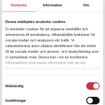
1 juni 2026
Samtycke
Information
Om
Jens Mårtensson:
Snart 20 år i tjänst
– nu ska han lära sig grunderna
Denna webbplats använder cookies
Vi använder cookies för att anpassa innehållet och
4 juni 2026
annonserna till användarna, tillhandahålla funktioner för
Polisregionen erkänner fel: ”Kommer
sociala medier och analysera vår trafik. Vi
att rättas till”
vidarebefordrar även sådana identifierare från din enhet
till de sociala medier och annons- och analysföretag som
vi samarbetar med. Dessa kan i sin tur kombinera
informationen med annan information som du har
tillhandahållit eller som de har samlat in när du har använt
Debatt
deras tjänster.
Samtyckesval
9 juli 2026
Nödvändig
Slutreplik:
Det handlar om
kunskapsstyrning – inte om
forskarnas motiv
Inställningar