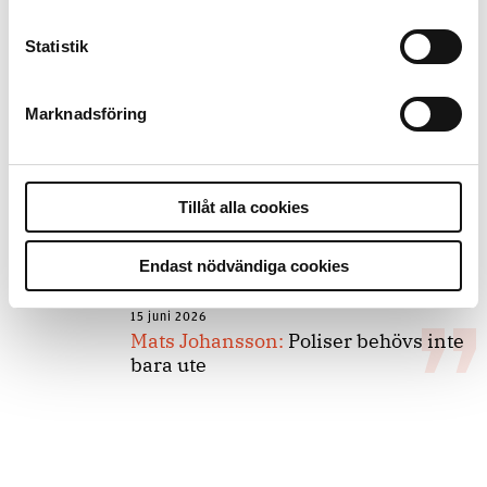
Statistik
8 juli 2026
Replik:
Det är inte evidenskrav som
bakbinder polisen
Marknadsföring
7 juli 2026
Tillåt alla cookies
Debatt:
Med för höga krav på evidens
kan polisen inte göra något alls
Endast nödvändiga cookies
15 juni 2026
Mats Johansson:
Poliser behövs inte
bara ute