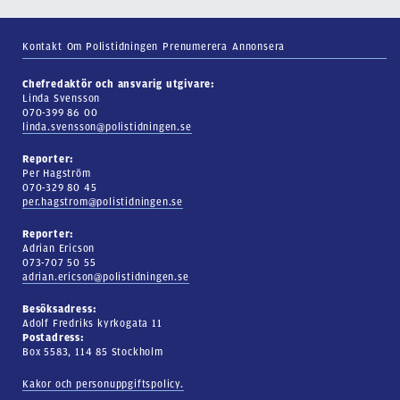
Kontakt
Om Polistidningen
Prenumerera
Annonsera
Chefredaktör och ansvarig utgivare:
Linda Svensson
070-399 86 00
linda.svensson@polistidningen.se
Reporter:
Per Hagström
070-329 80 45
per.hagstrom@polistidningen.se
Reporter:
Adrian Ericson
073-707 50 55
adrian.ericson@polistidningen.se
Besöksadress:
Adolf Fredriks kyrkogata 11
Postadress:
Box 5583, 114 85 Stockholm
Kakor och personuppgiftspolicy.