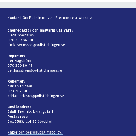
Kontakt
Om Polistidningen
Prenumerera
Annonsera
Chefredaktör och ansvarig utgivare:
Linda Svensson
070-399 86 00
linda.svensson@polistidningen.se
Reporter:
Per Hagström
070-329 80 45
per.hagstrom@polistidningen.se
Reporter:
Adrian Ericson
073-707 50 55
adrian.ericson@polistidningen.se
Besöksadress:
Adolf Fredriks kyrkogata 11
Postadress:
Box 5583, 114 85 Stockholm
Kakor och personuppgiftspolicy.