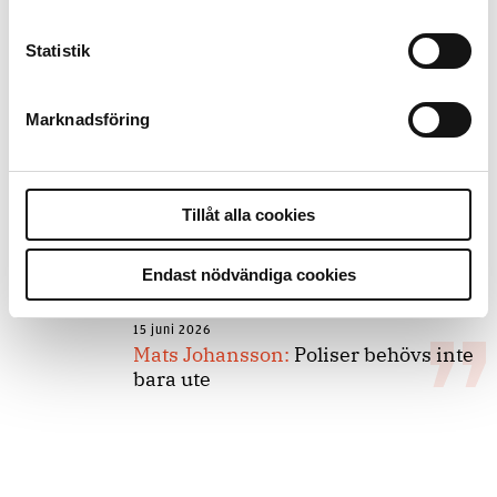
Statistik
8 juli 2026
Replik:
Det är inte evidenskrav som
bakbinder polisen
Marknadsföring
7 juli 2026
Tillåt alla cookies
Debatt:
Med för höga krav på evidens
kan polisen inte göra något alls
Endast nödvändiga cookies
15 juni 2026
Mats Johansson:
Poliser behövs inte
bara ute