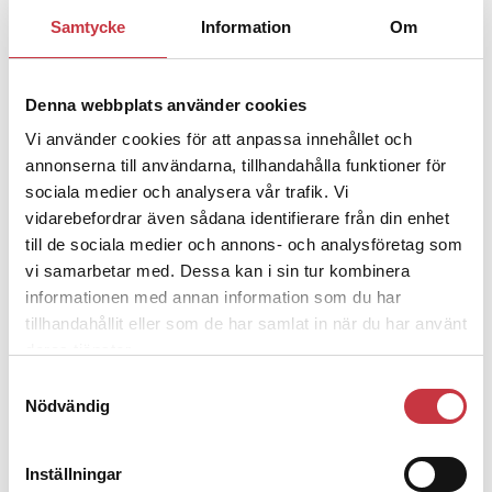
1 juni 2026
Samtycke
Information
Om
Jens Mårtensson:
Snart 20 år i tjänst
– nu ska han lära sig grunderna
Denna webbplats använder cookies
Vi använder cookies för att anpassa innehållet och
4 juni 2026
annonserna till användarna, tillhandahålla funktioner för
Polisregionen erkänner fel: ”Kommer
sociala medier och analysera vår trafik. Vi
att rättas till”
vidarebefordrar även sådana identifierare från din enhet
till de sociala medier och annons- och analysföretag som
vi samarbetar med. Dessa kan i sin tur kombinera
informationen med annan information som du har
tillhandahållit eller som de har samlat in när du har använt
Debatt
deras tjänster.
Samtyckesval
9 juli 2026
Nödvändig
Slutreplik:
Det handlar om
kunskapsstyrning – inte om
forskarnas motiv
Inställningar