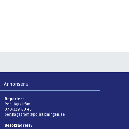
a
Annonsera
Reporter:
Per Hagström
070-329 80 45
per.hagstrom@polistidningen.se
Besöksadress: