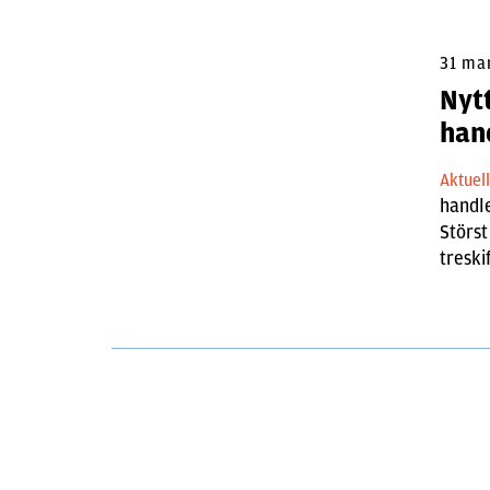
31 ma
Nytt
han
Aktuel
handl
Störst
treskif