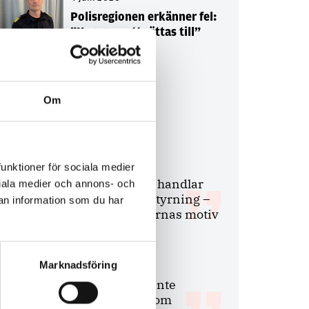
Polisregionen erkänner fel:
”Kommer att rättas till”
Om
Debatt
9 juli 2026
funktioner för sociala medier
Slutreplik:
Det handlar
ociala medier och annons- och
om kunskapsstyrning –
an information som du har
inte om forskarnas motiv
Marknadsföring
8 juli 2026
Replik:
Det är inte
evidenskrav som