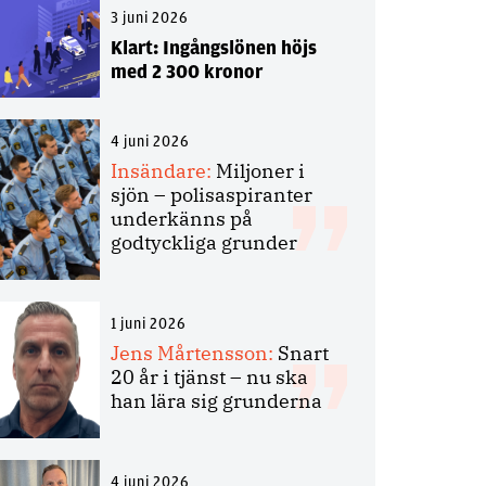
3 juni 2026
Klart: Ingångslönen höjs
med 2 300 kronor
4 juni 2026
Insändare:
Miljoner i
sjön – polisaspiranter
underkänns på
godtyckliga grunder
1 juni 2026
Jens Mårtensson:
Snart
20 år i tjänst – nu ska
han lära sig grunderna
4 juni 2026