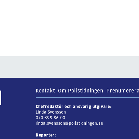
Kontakt
Om Polistidningen
Prenumerer
Chefredaktör och ansvarig utgivare:
Linda Svensson
070-399 86 00
linda.svensson@polistidningen.se
Reporter: