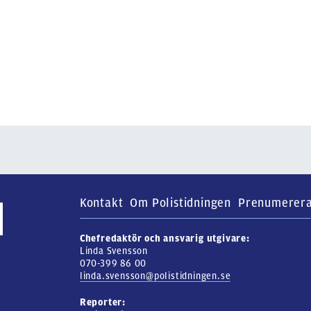
Kontakt
Om Polistidningen
Prenumerer
Chefredaktör och ansvarig utgivare:
Linda Svensson
070-399 86 00
linda.svensson@polistidningen.se
Reporter: