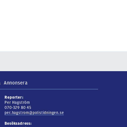
a
Annonsera
Reporter:
Per Hagström
070-329 80 45
per.hagstrom@polistidningen.se
Besöksadress: