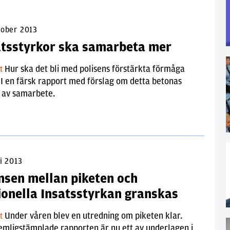
tober 2013
atsstyrkor ska samarbeta mer
Hur ska det bli med polisens förstärkta förmåga
lt
I en färsk rapport med förslag om detta betonas
n av samarbete.
i 2013
nsen mellan piketen och
ionella Insatsstyrkan granskas
Under våren blev en utredning om piketen klar.
lt
emligstämplade rapporten är nu ett av underlagen i