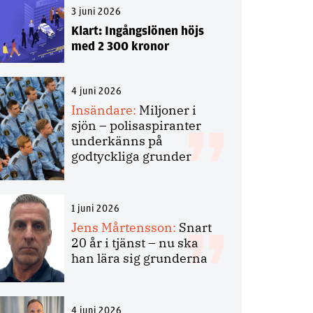
3 juni 2026
Klart: Ingångslönen höjs
med 2 300 kronor
4 juni 2026
Insändare:
Miljoner i
sjön – polisaspiranter
underkänns på
godtyckliga grunder
1 juni 2026
Jens Mårtensson:
Snart
20 år i tjänst – nu ska
han lära sig grunderna
4 juni 2026