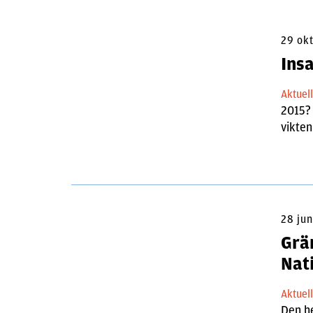
29 ok
Ins
Aktuel
2015? 
vikte
28 jun
Grä
Nat
Aktuel
Den h