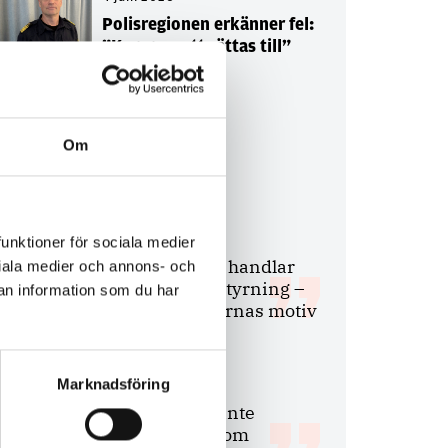
Polisregionen erkänner fel:
”Kommer att rättas till”
Om
Debatt
9 juli 2026
funktioner för sociala medier
Slutreplik:
Det handlar
ociala medier och annons- och
om kunskapsstyrning –
an information som du har
inte om forskarnas motiv
Marknadsföring
8 juli 2026
Replik:
Det är inte
evidenskrav som