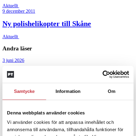
Aktuellt
9 december 2011
Ny polishelikopter till Skåne
Aktuellt
Andra läser
3 juni 2026
Klart: Ingångslönen höjs med 2 300
kronor
Samtycke
Information
Om
4 juni 2026
Insändare:
Miljoner i sjön –
Denna webbplats använder cookies
polisaspiranter underkänns på
godtyckliga grunder
Vi använder cookies för att anpassa innehållet och
annonserna till användarna, tillhandahålla funktioner för