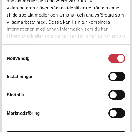
1 juni 2026
sociala medier och analysera vår trafik. Vi
vidarebefordrar även sådana identifierare från din enhet
Jens Mårtensson:
Snart 20 år i tjänst – nu
till de sociala medier och annons- och analysföretag som
ska han lära sig grunderna
vi samarbetar med. Dessa kan i sin tur kombinera
informationen med annan information som du har
4 juni 2026
tillhandahållit eller som de har samlat in när du har använt
deras tjänster.
Polisregionen erkänner fel: ”Kommer att
Samtyckesval
rättas till”
Nödvändig
Mobilannons
Inställningar
Desktopannnons
Debatt
Statistik
9 juli 2026
Marknadsföring
Slutreplik:
Det handlar om
kunskapsstyrning – inte om forskarnas
motiv