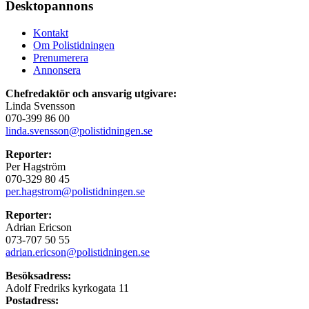
Desktopannons
Kontakt
Om Polistidningen
Prenumerera
Annonsera
Chefredaktör och ansvarig utgivare:
Linda Svensson
070-399 86 00
linda.svensson@polistidningen.se
Reporter:
Per Hagström
070-329 80 45
per.hagstrom@polistidningen.se
Reporter:
Adrian Ericson
073-707 50 55
adrian.ericson@polistidningen.se
Besöksadress:
Adolf Fredriks kyrkogata 11
Postadress: