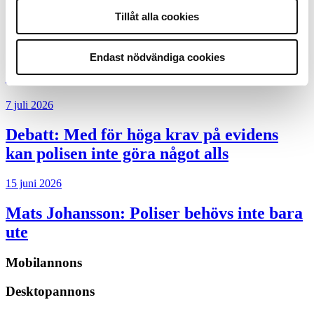
Tillåt alla cookies
8 juli 2026
Replik:
Det är inte evidenskrav som
Endast nödvändiga cookies
bakbinder polisen
7 juli 2026
Debatt:
Med för höga krav på evidens
kan polisen inte göra något alls
15 juni 2026
Mats Johansson:
Poliser behövs inte bara
ute
Mobilannons
Desktopannons