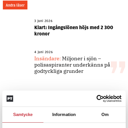
Andra läser
3 juni 2026
Klart: Ingångslönen höjs med 2 300
kronor
4 juni 2026
Insändare:
Miljoner i sjön –
polisaspiranter underkänns på
godtyckliga grunder
1 juni 2026
Jens Mårtensson:
Snart 20 år i tjänst
– nu ska han lära sig grunderna
Samtycke
Information
Om
4 juni 2026