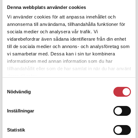
Polisregionen erkänner fel: ”Kommer
Denna webbplats använder cookies
att rättas till”
Vi använder cookies för att anpassa innehållet och
annonserna till användarna, tillhandahålla funktioner för
sociala medier och analysera vår trafik. Vi
vidarebefordrar även sådana identifierare från din enhet
till de sociala medier och annons- och analysföretag som
Debatt
vi samarbetar med. Dessa kan i sin tur kombinera
informationen med annan information som du har
tillhandahållit eller som de har samlat in när du har använt
9 juli 2026
Slutreplik:
Det handlar om
deras tjänster.
kunskapsstyrning – inte om
Samtyckesval
forskarnas motiv
Nödvändig
Inställningar
8 juli 2026
Replik:
Det är inte evidenskrav som
bakbinder polisen
Statistik