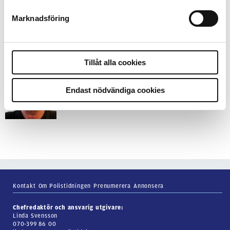
Marknadsföring
7 juli 2026
Debatt:
Med för höga krav på evidens
kan polisen inte göra något alls
Tillåt alla cookies
15 juni 2026
Mats Johansson:
Poliser behövs inte
Endast nödvändiga cookies
bara ute
Kontakt
Om Polistidningen
Prenumerera
Annonsera
Chefredaktör och ansvarig utgivare:
Linda Svensson
070-399 86 00