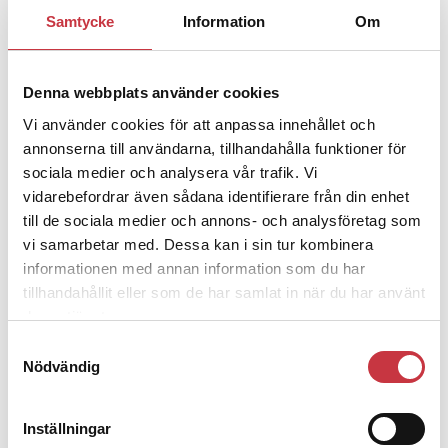
1 juni 2026
Samtycke
Information
Om
Jens Mårtensson:
Snart 20 år i tjänst
– nu ska han lära sig grunderna
Denna webbplats använder cookies
Vi använder cookies för att anpassa innehållet och
4 juni 2026
annonserna till användarna, tillhandahålla funktioner för
Polisregionen erkänner fel: ”Kommer
sociala medier och analysera vår trafik. Vi
att rättas till”
vidarebefordrar även sådana identifierare från din enhet
till de sociala medier och annons- och analysföretag som
vi samarbetar med. Dessa kan i sin tur kombinera
informationen med annan information som du har
tillhandahållit eller som de har samlat in när du har använt
Debatt
deras tjänster.
Samtyckesval
9 juli 2026
Nödvändig
Slutreplik:
Det handlar om
kunskapsstyrning – inte om
forskarnas motiv
Inställningar