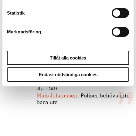
Statistik
8 juli 2026
Replik:
Det är inte evidenskrav som
bakbinder polisen
Marknadsföring
7 juli 2026
Tillåt alla cookies
Debatt:
Med för höga krav på evidens
kan polisen inte göra något alls
Endast nödvändiga cookies
15 juni 2026
Mats Johansson:
Poliser behövs inte
bara ute