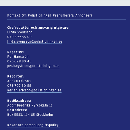
Kontakt
Om Polistidningen
Prenumerera
Annonsera
Chefredaktör och ansvarig utgivare:
Linda Svensson
070-399 86 00
linda.svensson@polistidningen.se
Reporter:
Per Hagström
070-329 80 45
per.hagstrom@polistidningen.se
Reporter:
Adrian Ericson
073-707 50 55
adrian.ericson@polistidningen.se
Besöksadress:
Adolf Fredriks kyrkogata 11
Postadress:
Box 5583, 114 85 Stockholm
Kakor och personuppgiftspolicy.