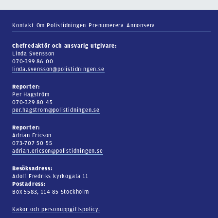
Kontakt
Om Polistidningen
Prenumerera
Annonsera
Chefredaktör och ansvarig utgivare:
Linda Svensson
070-399 86 00
linda.svensson@polistidningen.se
Reporter:
Per Hagström
070-329 80 45
per.hagstrom@polistidningen.se
Reporter:
Adrian Ericson
073-707 50 55
adrian.ericson@polistidningen.se
Besöksadress:
Adolf Fredriks kyrkogata 11
Postadress:
Box 5583, 114 85 Stockholm
Kakor och personuppgiftspolicy.