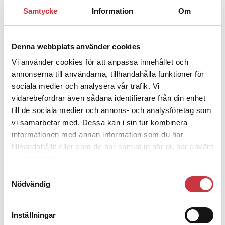
1 juni 2026
Samtycke
Information
Om
Jens Mårtensson:
Snart 20 år i tjänst
– nu ska han lära sig grunderna
Denna webbplats använder cookies
Vi använder cookies för att anpassa innehållet och
4 juni 2026
annonserna till användarna, tillhandahålla funktioner för
Polisregionen erkänner fel: ”Kommer
sociala medier och analysera vår trafik. Vi
att rättas till”
vidarebefordrar även sådana identifierare från din enhet
till de sociala medier och annons- och analysföretag som
vi samarbetar med. Dessa kan i sin tur kombinera
informationen med annan information som du har
tillhandahållit eller som de har samlat in när du har använt
Debatt
deras tjänster.
Samtyckesval
9 juli 2026
Nödvändig
Slutreplik:
Det handlar om
kunskapsstyrning – inte om
forskarnas motiv
Inställningar