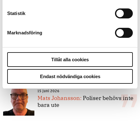
Statistik
8 juli 2026
Replik:
Det är inte evidenskrav som
bakbinder polisen
Marknadsföring
7 juli 2026
Tillåt alla cookies
Debatt:
Med för höga krav på evidens
kan polisen inte göra något alls
Endast nödvändiga cookies
15 juni 2026
Mats Johansson:
Poliser behövs inte
bara ute