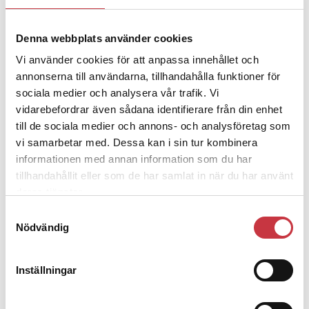
Denna webbplats använder cookies
4 juni 2026
Polisregionen erkänner fel: ”Kommer
Vi använder cookies för att anpassa innehållet och
att rättas till”
annonserna till användarna, tillhandahålla funktioner för
sociala medier och analysera vår trafik. Vi
vidarebefordrar även sådana identifierare från din enhet
till de sociala medier och annons- och analysföretag som
vi samarbetar med. Dessa kan i sin tur kombinera
informationen med annan information som du har
Debatt
tillhandahållit eller som de har samlat in när du har använt
deras tjänster.
9 juli 2026
Slutreplik:
Det handlar om
Samtyckesval
kunskapsstyrning – inte om
Nödvändig
forskarnas motiv
Inställningar
8 juli 2026