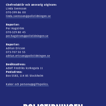
Chefredaktör och ansvarig utgivare:
Linda Svensson
070-399 86 00
linda.svensson@polistidningen.se
Reporter:
Per Hagström
070-329 80 45
per.hagstrom@polistidningen.se
Reporter:
Adrian Ericson
073-707 50 55
adrian.ericson@polistidningen.se
Besöksadress:
Adolf Fredriks kyrkogata 11
Postadress:
Box 5583, 114 85 Stockholm
Kakor och personuppgiftspolicy.