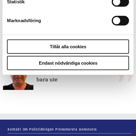
Replik:
Det är inte evidenskrav som
Statistik
bakbinder polisen
Marknadsföring
7 juli 2026
Debatt:
Med för höga krav på evidens
kan polisen inte göra något alls
Tillåt alla cookies
Endast nödvändiga cookies
15 juni 2026
Mats Johansson:
Poliser behövs inte
bara ute
Kontakt
Om Polistidningen
Prenumerera
Annonsera