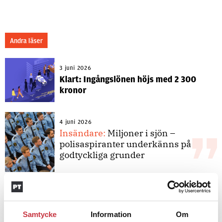
Andra läser
3 juni 2026
Klart: Ingångslönen höjs med 2 300
kronor
4 juni 2026
Insändare:
Miljoner i sjön –
polisaspiranter underkänns på
godtyckliga grunder
1 juni 2026
Jens Mårtensson:
Snart 20 år i tjänst
– nu ska han lära sig grunderna
Samtycke
Information
Om