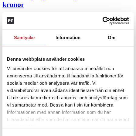
kronor
4 juni 2026
Insändare:
Miljoner i sjön –
polisaspiranter underkänns på
Samtycke
Information
Om
godtyckliga grunder
Denna webbplats använder cookies
1 juni 2026
Vi använder cookies för att anpassa innehållet och
Jens Mårtensson:
Snart 20 år i tjänst – nu
annonserna till användarna, tillhandahålla funktioner för
ska han lära sig grunderna
sociala medier och analysera vår trafik. Vi
vidarebefordrar även sådana identifierare från din enhet
4 juni 2026
till de sociala medier och annons- och analysföretag som
vi samarbetar med. Dessa kan i sin tur kombinera
Polisregionen erkänner fel: ”Kommer att
informationen med annan information som du har
rättas till”
tillhandahållit eller som de har samlat in när du har använt
deras tjänster.
Mobilannons