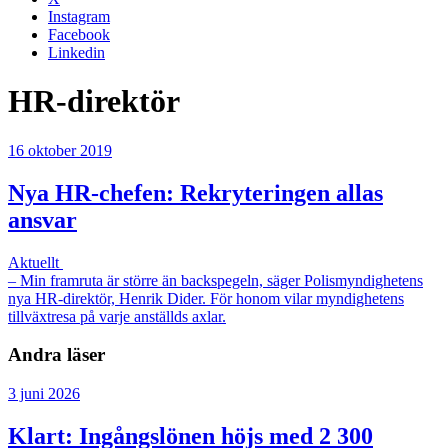
Instagram
Facebook
Linkedin
HR-direktör
16 oktober 2019
Nya HR-chefen: Rekryteringen allas
ansvar
Aktuellt
– Min framruta är större än backspegeln, säger Polismyndighetens
nya HR-direktör, Henrik Dider. För honom vilar myndighetens
tillväxtresa på varje anställds axlar.
Andra läser
3 juni 2026
Klart: Ingångslönen höjs med 2 300