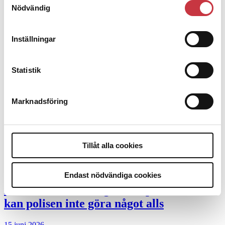
Desktopannnons
Nödvändig
Debatt
Inställningar
9 juli 2026
Slutreplik:
Det handlar om
Statistik
kunskapsstyrning – inte om forskarnas
motiv
Marknadsföring
8 juli 2026
Replik:
Det är inte evidenskrav som
bakbinder polisen
Tillåt alla cookies
7 juli 2026
Endast nödvändiga cookies
Debatt:
Med för höga krav på evidens
kan polisen inte göra något alls
15 juni 2026