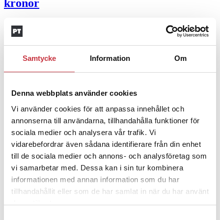
kronor
4 juni 2026
Insändare:
Miljoner i sjön –
polisaspiranter underkänns på
Samtycke
Information
Om
godtyckliga grunder
1 juni 2026
Denna webbplats använder cookies
Vi använder cookies för att anpassa innehållet och
Jens Mårtensson:
Snart 20 år i tjänst – nu
annonserna till användarna, tillhandahålla funktioner för
ska han lära sig grunderna
sociala medier och analysera vår trafik. Vi
vidarebefordrar även sådana identifierare från din enhet
4 juni 2026
till de sociala medier och annons- och analysföretag som
Polisregionen erkänner fel: ”Kommer att
vi samarbetar med. Dessa kan i sin tur kombinera
rättas till”
informationen med annan information som du har
tillhandahållit eller som de har samlat in när du har använt
Mobilannons
deras tjänster.
Samtyckesval