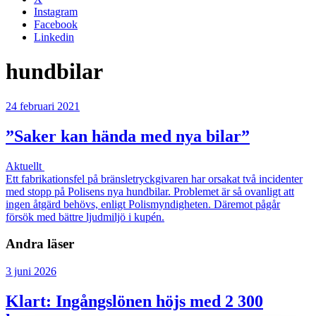
Instagram
Facebook
Linkedin
hundbilar
24 februari 2021
”Saker kan hända med nya bilar”
Aktuellt
Ett fabrikationsfel på bränsletryckgivaren har orsakat två incidenter
med stopp på Polisens nya hundbilar. Problemet är så ovanligt att
ingen åtgärd behövs, enligt Polismyndigheten. Däremot pågår
försök med bättre ljudmiljö i kupén.
Andra läser
3 juni 2026
Klart: Ingångslönen höjs med 2 300