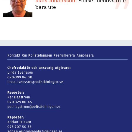
Mats Johansson:
Poliser behövs inte
bara ute
Kontakt
Om Polistidningen
Prenumerera
Annonsera
Chefredaktör och ansvarig utgivare:
Linda Svensson
070-399 86 00
linda.svensson@polistidningen.se
Reporter:
Per Hagström
070-329 80 45
per.hagstrom@polistidningen.se
Reporter:
Adrian Ericson
073-707 50 55
adrian.ericson@polistidningen.se