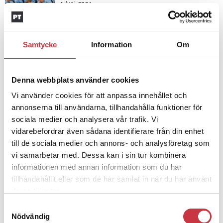
4 juni 2026
Insändare:
Miljoner i sjön –
polisaspiranter underkänns på
godtyckliga grunder
Samtycke
Information
Om
1 juni 2026
Denna webbplats använder cookies
Jens Mårtensson:
Snart 20 år i tjänst
– nu ska han lära sig grunderna
Vi använder cookies för att anpassa innehållet och
annonserna till användarna, tillhandahålla funktioner för
sociala medier och analysera vår trafik. Vi
vidarebefordrar även sådana identifierare från din enhet
4 juni 2026
till de sociala medier och annons- och analysföretag som
Polisregionen erkänner fel: ”Kommer
vi samarbetar med. Dessa kan i sin tur kombinera
att rättas till”
informationen med annan information som du har
tillhandahållit eller som de har samlat in när du har använt
deras tjänster.
Samtyckesval
Nödvändig
Debatt