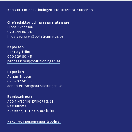
Kontakt
Om Polistidningen
Prenumerera
Annonsera
Chefredaktör och ansvarig utgivare:
Linda Svensson
070-399 86 00
linda.svensson@polistidningen.se
Reporter:
Per Hagström
070-329 80 45
per.hagstrom@polistidningen.se
Reporter:
Adrian Ericson
073-707 50 55
adrian.ericson@polistidningen.se
Besöksadress:
Adolf Fredriks kyrkogata 11
Postadress:
Box 5583, 114 85 Stockholm
Kakor och personuppgiftspolicy.