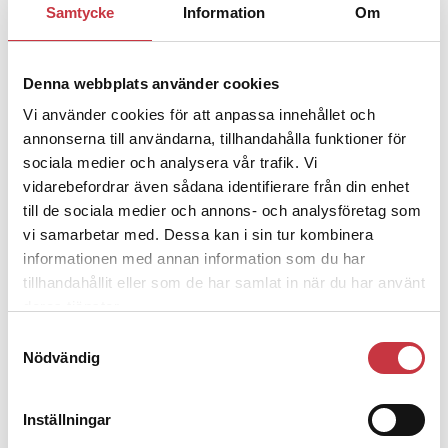
Samtycke
Information
Om
Jens Mårtensson:
Snart 20 år i tjänst
– nu ska han lära sig grunderna
Denna webbplats använder cookies
Vi använder cookies för att anpassa innehållet och
4 juni 2026
Polisregionen erkänner fel: ”Kommer
annonserna till användarna, tillhandahålla funktioner för
att rättas till”
sociala medier och analysera vår trafik. Vi
vidarebefordrar även sådana identifierare från din enhet
till de sociala medier och annons- och analysföretag som
vi samarbetar med. Dessa kan i sin tur kombinera
informationen med annan information som du har
tillhandahållit eller som de har samlat in när du har använt
Debatt
deras tjänster.
Samtyckesval
9 juli 2026
Nödvändig
Slutreplik:
Det handlar om
kunskapsstyrning – inte om
forskarnas motiv
Inställningar