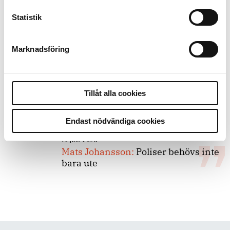
Statistik
8 juli 2026
Replik:
Det är inte evidenskrav som
bakbinder polisen
Marknadsföring
7 juli 2026
Debatt:
Med för höga krav på evidens
Tillåt alla cookies
kan polisen inte göra något alls
Endast nödvändiga cookies
15 juni 2026
Mats Johansson:
Poliser behövs inte
bara ute