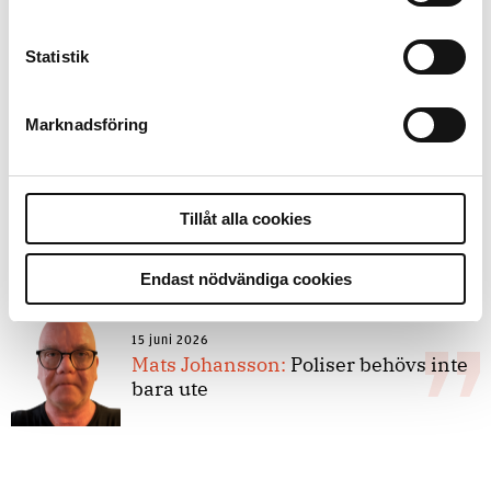
Statistik
8 juli 2026
Replik:
Det är inte evidenskrav som
Marknadsföring
bakbinder polisen
7 juli 2026
Tillåt alla cookies
Debatt:
Med för höga krav på evidens
kan polisen inte göra något alls
Endast nödvändiga cookies
15 juni 2026
Mats Johansson:
Poliser behövs inte
bara ute