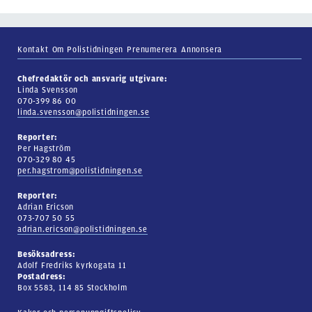
Kontakt
Om Polistidningen
Prenumerera
Annonsera
Chefredaktör och ansvarig utgivare:
Linda Svensson
070-399 86 00
linda.svensson@polistidningen.se
Reporter:
Per Hagström
070-329 80 45
per.hagstrom@polistidningen.se
Reporter:
Adrian Ericson
073-707 50 55
adrian.ericson@polistidningen.se
Besöksadress:
Adolf Fredriks kyrkogata 11
Postadress:
Box 5583, 114 85 Stockholm