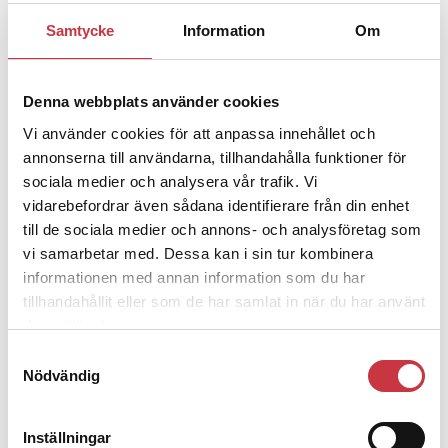
Samtycke
Information
Om
1 juni 2026
Jens Mårtensson:
Snart 20 år i tjänst
– nu ska han lära sig grunderna
Denna webbplats använder cookies
Vi använder cookies för att anpassa innehållet och
4 juni 2026
annonserna till användarna, tillhandahålla funktioner för
Polisregionen erkänner fel: ”Kommer
sociala medier och analysera vår trafik. Vi
att rättas till”
vidarebefordrar även sådana identifierare från din enhet
till de sociala medier och annons- och analysföretag som
vi samarbetar med. Dessa kan i sin tur kombinera
informationen med annan information som du har
tillhandahållit eller som de har samlat in när du har använt
deras tjänster.
Debatt
Samtyckesval
Nödvändig
9 juli 2026
Slutreplik:
Det handlar om
kunskapsstyrning – inte om
Inställningar
forskarnas motiv