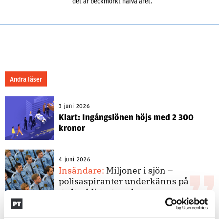
det är beckmörkt halva året.
Andra läser
3 juni 2026
Klart: Ingångslönen höjs med 2 300
kronor
4 juni 2026
Insändare:
Miljoner i sjön –
polisaspiranter underkänns på
godtyckliga grunder