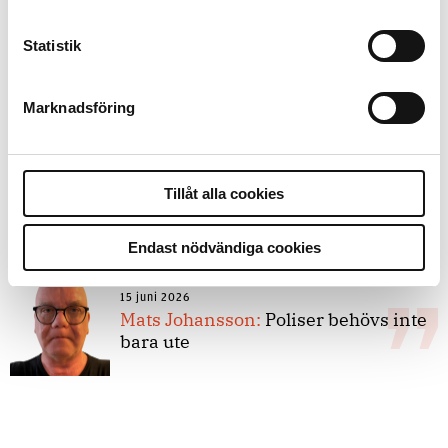
Statistik
8 juli 2026
Replik:
Det är inte evidenskrav som
bakbinder polisen
Marknadsföring
7 juli 2026
Tillåt alla cookies
Debatt:
Med för höga krav på evidens
kan polisen inte göra något alls
Endast nödvändiga cookies
15 juni 2026
Mats Johansson:
Poliser behövs inte
bara ute