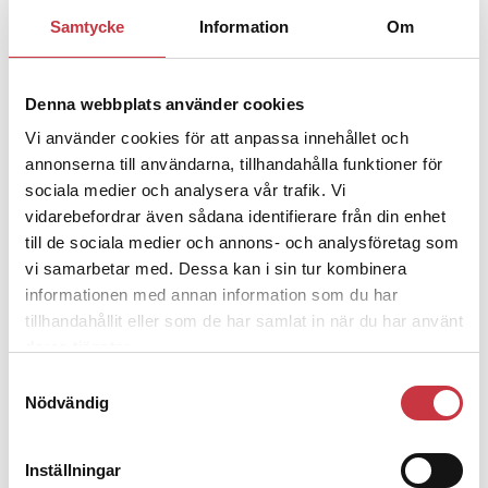
1 juni 2026
Samtycke
Information
Om
Jens Mårtensson:
Snart 20 år i tjänst
– nu ska han lära sig grunderna
Denna webbplats använder cookies
Vi använder cookies för att anpassa innehållet och
4 juni 2026
annonserna till användarna, tillhandahålla funktioner för
Polisregionen erkänner fel: ”Kommer
sociala medier och analysera vår trafik. Vi
att rättas till”
vidarebefordrar även sådana identifierare från din enhet
till de sociala medier och annons- och analysföretag som
vi samarbetar med. Dessa kan i sin tur kombinera
informationen med annan information som du har
tillhandahållit eller som de har samlat in när du har använt
Debatt
deras tjänster.
Samtyckesval
9 juli 2026
Nödvändig
Slutreplik:
Det handlar om
kunskapsstyrning – inte om
forskarnas motiv
Inställningar