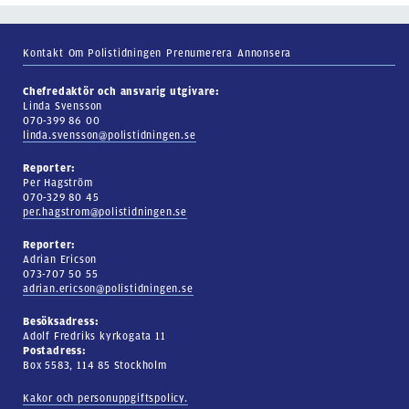
Kontakt
Om Polistidningen
Prenumerera
Annonsera
Chefredaktör och ansvarig utgivare:
Linda Svensson
070-399 86 00
linda.svensson@polistidningen.se
Reporter:
Per Hagström
070-329 80 45
per.hagstrom@polistidningen.se
Reporter:
Adrian Ericson
073-707 50 55
adrian.ericson@polistidningen.se
Besöksadress:
Adolf Fredriks kyrkogata 11
Postadress:
Box 5583, 114 85 Stockholm
Kakor och personuppgiftspolicy.