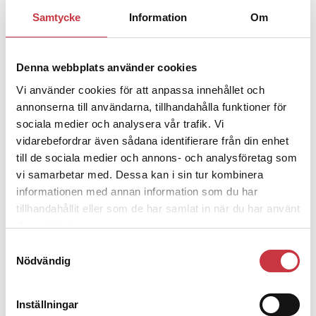
1 juni 2026
Samtycke
Information
Om
Jens Mårtensson:
Snart 20 år i tjänst
– nu ska han lära sig grunderna
Denna webbplats använder cookies
Vi använder cookies för att anpassa innehållet och
4 juni 2026
annonserna till användarna, tillhandahålla funktioner för
Polisregionen erkänner fel: ”Kommer
sociala medier och analysera vår trafik. Vi
att rättas till”
vidarebefordrar även sådana identifierare från din enhet
till de sociala medier och annons- och analysföretag som
vi samarbetar med. Dessa kan i sin tur kombinera
informationen med annan information som du har
tillhandahållit eller som de har samlat in när du har använt
Debatt
deras tjänster.
Samtyckesval
9 juli 2026
Nödvändig
Slutreplik:
Det handlar om
kunskapsstyrning – inte om
forskarnas motiv
Inställningar