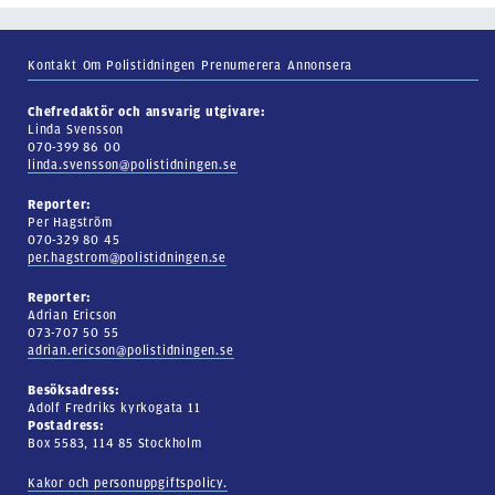
Kontakt
Om Polistidningen
Prenumerera
Annonsera
Chefredaktör och ansvarig utgivare:
Linda Svensson
070-399 86 00
linda.svensson@polistidningen.se
Reporter:
Per Hagström
070-329 80 45
per.hagstrom@polistidningen.se
Reporter:
Adrian Ericson
073-707 50 55
adrian.ericson@polistidningen.se
Besöksadress:
Adolf Fredriks kyrkogata 11
Postadress:
Box 5583, 114 85 Stockholm
Kakor och personuppgiftspolicy.