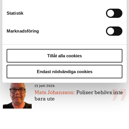
Statistik
8 juli 2026
Replik:
Det är inte evidenskrav som
bakbinder polisen
Marknadsföring
7 juli 2026
Tillåt alla cookies
Debatt:
Med för höga krav på evidens
kan polisen inte göra något alls
Endast nödvändiga cookies
15 juni 2026
Mats Johansson:
Poliser behövs inte
bara ute