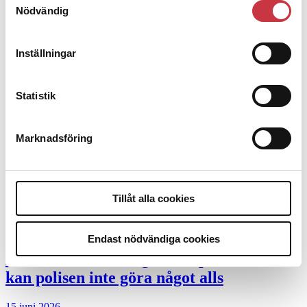
Desktopannnons
Nödvändig
Debatt
Inställningar
9 juli 2026
Slutreplik:
Det handlar om
Statistik
kunskapsstyrning – inte om forskarnas
motiv
Marknadsföring
8 juli 2026
Replik:
Det är inte evidenskrav som
bakbinder polisen
Tillåt alla cookies
7 juli 2026
Endast nödvändiga cookies
Debatt:
Med för höga krav på evidens
kan polisen inte göra något alls
15 juni 2026