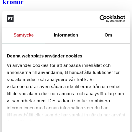
kronor
4 juni 2026
Insändare:
Miljoner i sjön –
polisaspiranter underkänns på
Samtycke
Information
Om
godtyckliga grunder
1 juni 2026
Denna webbplats använder cookies
Vi använder cookies för att anpassa innehållet och
Jens Mårtensson:
Snart 20 år i tjänst – nu
annonserna till användarna, tillhandahålla funktioner för
ska han lära sig grunderna
sociala medier och analysera vår trafik. Vi
vidarebefordrar även sådana identifierare från din enhet
4 juni 2026
till de sociala medier och annons- och analysföretag som
Polisregionen erkänner fel: ”Kommer att
vi samarbetar med. Dessa kan i sin tur kombinera
rättas till”
informationen med annan information som du har
tillhandahållit eller som de har samlat in när du har använt
Mobilannons
deras tjänster.
Samtyckesval