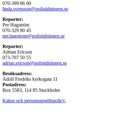
070-399 86 00
linda.svensson@polistidningen.se
Reporter:
Per Hagström
070-329 80 45
per.hagstrom@polistidningen.se
Reporter:
Adrian Ericson
073-707 50 55
adrian.ericson@polistidningen.se
Besöksadress:
Adolf Fredriks kyrkogata 11
Postadress:
Box 5583, 114 85 Stockholm
Kakor och personuppgiftspolicy.