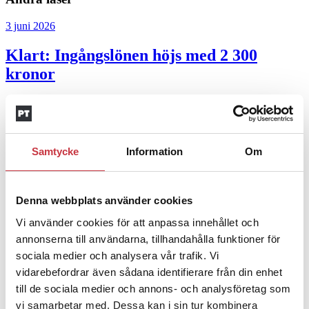
3 juni 2026
Klart: Ingångslönen höjs med 2 300
kronor
4 juni 2026
Insändare:
Miljoner i sjön –
polisaspiranter underkänns på
Samtycke
Information
Om
godtyckliga grunder
1 juni 2026
Denna webbplats använder cookies
Vi använder cookies för att anpassa innehållet och
Jens Mårtensson:
Snart 20 år i tjänst – nu
annonserna till användarna, tillhandahålla funktioner för
ska han lära sig grunderna
sociala medier och analysera vår trafik. Vi
vidarebefordrar även sådana identifierare från din enhet
4 juni 2026
till de sociala medier och annons- och analysföretag som
Polisregionen erkänner fel: ”Kommer att
vi samarbetar med. Dessa kan i sin tur kombinera