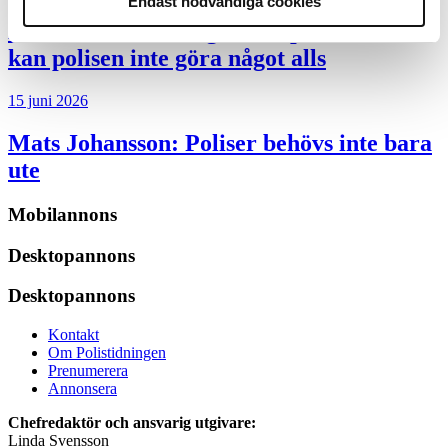
Endast nödvändiga cookies
Debatt:
Med för höga krav på evidens
kan polisen inte göra något alls
15 juni 2026
Mats Johansson:
Poliser behövs inte bara
ute
Mobilannons
Desktopannons
Desktopannons
Kontakt
Om Polistidningen
Prenumerera
Annonsera
Chefredaktör och ansvarig utgivare:
Linda Svensson