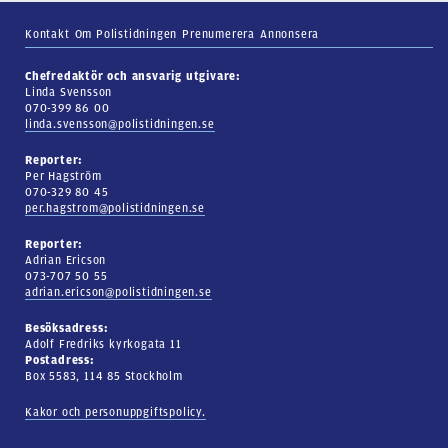
Kontakt
Om Polistidningen
Prenumerera
Annonsera
Chefredaktör och ansvarig utgivare:
Linda Svensson
070-399 86 00
linda.svensson@polistidningen.se
Reporter:
Per Hagström
070-329 80 45
per.hagstrom@polistidningen.se
Reporter:
Adrian Ericson
073-707 50 55
adrian.ericson@polistidningen.se
Besöksadress:
Adolf Fredriks kyrkogata 11
Postadress:
Box 5583, 114 85 Stockholm
Kakor och personuppgiftspolicy.