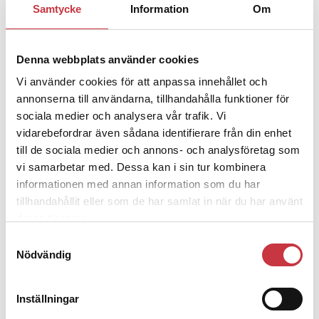
Samtycke
Information
Om
Jens Mårtensson:
Snart 20 år i tjänst
– nu ska han lära sig grunderna
Denna webbplats använder cookies
Vi använder cookies för att anpassa innehållet och
4 juni 2026
Polisregionen erkänner fel: ”Kommer
annonserna till användarna, tillhandahålla funktioner för
att rättas till”
sociala medier och analysera vår trafik. Vi
vidarebefordrar även sådana identifierare från din enhet
till de sociala medier och annons- och analysföretag som
vi samarbetar med. Dessa kan i sin tur kombinera
informationen med annan information som du har
tillhandahållit eller som de har samlat in när du har använt
Debatt
deras tjänster.
Samtyckesval
9 juli 2026
Nödvändig
Slutreplik:
Det handlar om
kunskapsstyrning – inte om
forskarnas motiv
Inställningar