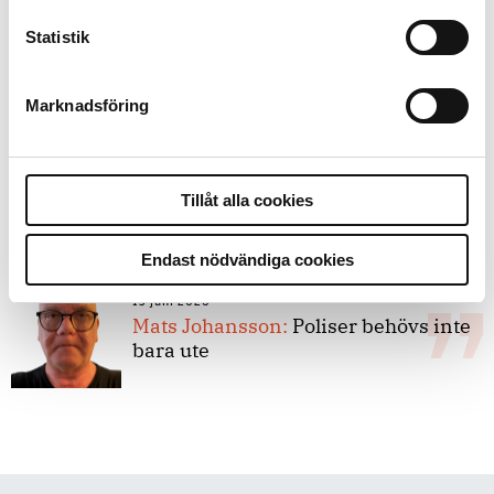
Statistik
8 juli 2026
Replik:
Det är inte evidenskrav som
bakbinder polisen
Marknadsföring
7 juli 2026
Debatt:
Med för höga krav på evidens
Tillåt alla cookies
kan polisen inte göra något alls
Endast nödvändiga cookies
15 juni 2026
Mats Johansson:
Poliser behövs inte
bara ute