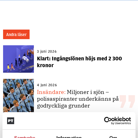
Andra läser
3 juni 2026
Klart: Ingångslönen höjs med 2 300
kronor
4 juni 2026
Insändare:
Miljoner i sjön –
polisaspiranter underkänns på
godtyckliga grunder
1 juni 2026
Jens Mårtensson:
Snart 20 år i tjänst
Samtycke
Information
Om