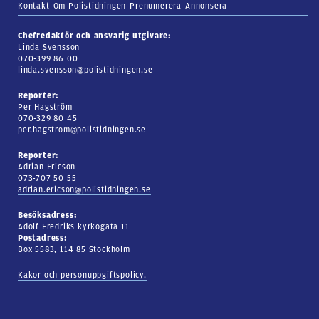
Kontakt
Om Polistidningen
Prenumerera
Annonsera
Chefredaktör och ansvarig utgivare:
Linda Svensson
070-399 86 00
linda.svensson@polistidningen.se
Reporter:
Per Hagström
070-329 80 45
per.hagstrom@polistidningen.se
Reporter:
Adrian Ericson
073-707 50 55
adrian.ericson@polistidningen.se
Besöksadress:
Adolf Fredriks kyrkogata 11
Postadress:
Box 5583, 114 85 Stockholm
Kakor och personuppgiftspolicy.