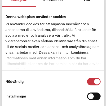
– nu ska han lära sig grunderna
Denna webbplats använder cookies
4 juni 2026
Vi använder cookies för att anpassa innehållet och
Polisregionen erkänner fel: ”Kommer
annonserna till användarna, tillhandahålla funktioner för
att rättas till”
sociala medier och analysera vår trafik. Vi
vidarebefordrar även sådana identifierare från din enhet
till de sociala medier och annons- och analysföretag som
vi samarbetar med. Dessa kan i sin tur kombinera
informationen med annan information som du har
Debatt
tillhandahållit eller som de har samlat in när du har använt
deras tjänster.
9 juli 2026
Samtyckesval
Slutreplik:
Det handlar om
Nödvändig
kunskapsstyrning – inte om
forskarnas motiv
Inställningar