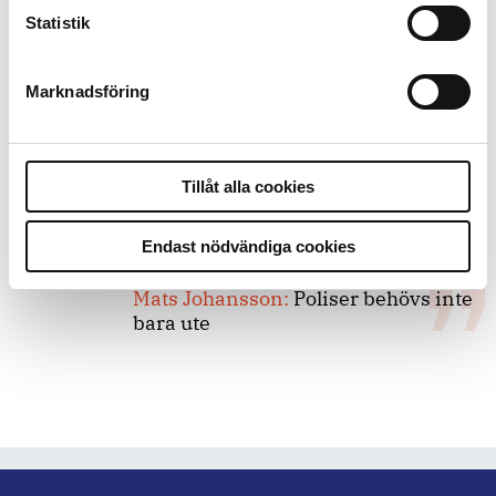
8 juli 2026
Statistik
Replik:
Det är inte evidenskrav som
bakbinder polisen
Marknadsföring
7 juli 2026
Debatt:
Med för höga krav på evidens
Tillåt alla cookies
kan polisen inte göra något alls
Endast nödvändiga cookies
15 juni 2026
Mats Johansson:
Poliser behövs inte
bara ute