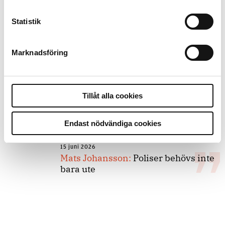
Statistik
8 juli 2026
Replik:
Det är inte evidenskrav som
bakbinder polisen
Marknadsföring
7 juli 2026
Tillåt alla cookies
Debatt:
Med för höga krav på evidens
kan polisen inte göra något alls
Endast nödvändiga cookies
15 juni 2026
Mats Johansson:
Poliser behövs inte
bara ute