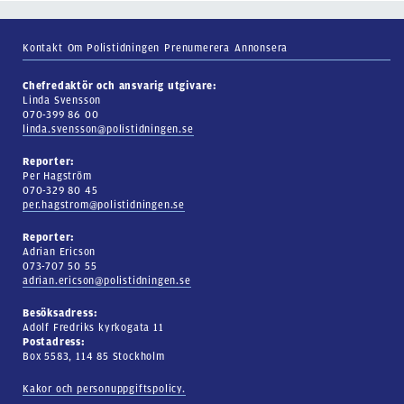
Kontakt
Om Polistidningen
Prenumerera
Annonsera
Chefredaktör och ansvarig utgivare:
Linda Svensson
070-399 86 00
linda.svensson@polistidningen.se
Reporter:
Per Hagström
070-329 80 45
per.hagstrom@polistidningen.se
Reporter:
Adrian Ericson
073-707 50 55
adrian.ericson@polistidningen.se
Besöksadress:
Adolf Fredriks kyrkogata 11
Postadress:
Box 5583, 114 85 Stockholm
Kakor och personuppgiftspolicy.