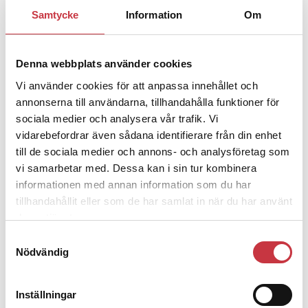
1 juni 2026
Samtycke
Information
Om
Jens Mårtensson:
Snart 20 år i tjänst
– nu ska han lära sig grunderna
Denna webbplats använder cookies
Vi använder cookies för att anpassa innehållet och
4 juni 2026
annonserna till användarna, tillhandahålla funktioner för
Polisregionen erkänner fel: ”Kommer
sociala medier och analysera vår trafik. Vi
att rättas till”
vidarebefordrar även sådana identifierare från din enhet
till de sociala medier och annons- och analysföretag som
vi samarbetar med. Dessa kan i sin tur kombinera
informationen med annan information som du har
tillhandahållit eller som de har samlat in när du har använt
Debatt
deras tjänster.
Samtyckesval
9 juli 2026
Nödvändig
Slutreplik:
Det handlar om
kunskapsstyrning – inte om
forskarnas motiv
Inställningar