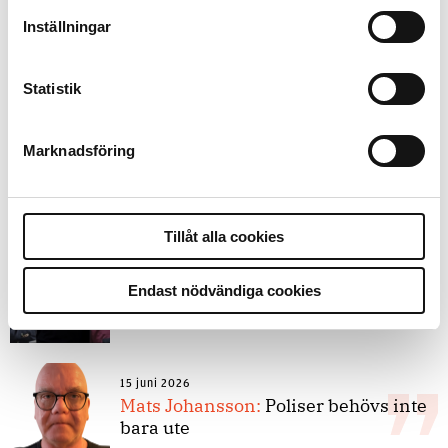
9 juli 2026
Slutreplik:
Det handlar om
Inställningar
kunskapsstyrning – inte om
forskarnas motiv
Statistik
8 juli 2026
Marknadsföring
Replik:
Det är inte evidenskrav som
bakbinder polisen
Tillåt alla cookies
7 juli 2026
Debatt:
Med för höga krav på evidens
Endast nödvändiga cookies
kan polisen inte göra något alls
15 juni 2026
Mats Johansson:
Poliser behövs inte
bara ute