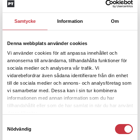
polisaspiranter underkänns på
godtyckliga grunder
Samtycke
Information
Om
1 juni 2026
Jens Mårtensson:
Snart 20 år i tjänst
Denna webbplats använder cookies
– nu ska han lära sig grunderna
Vi använder cookies för att anpassa innehållet och
annonserna till användarna, tillhandahålla funktioner för
sociala medier och analysera vår trafik. Vi
4 juni 2026
vidarebefordrar även sådana identifierare från din enhet
Polisregionen erkänner fel: ”Kommer
till de sociala medier och annons- och analysföretag som
att rättas till”
vi samarbetar med. Dessa kan i sin tur kombinera
informationen med annan information som du har
tillhandahållit eller som de har samlat in när du har använt
deras tjänster.
Samtyckesval
Debatt
Nödvändig