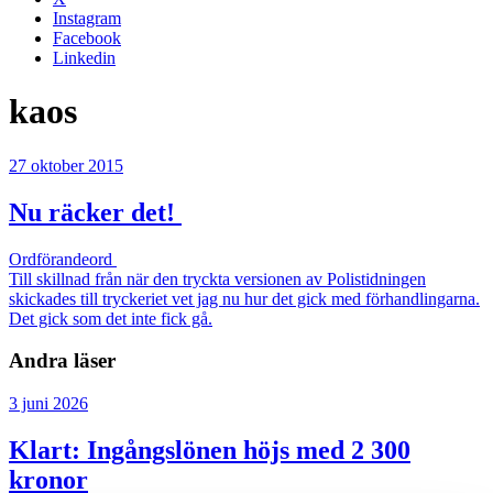
Instagram
Facebook
Linkedin
kaos
27 oktober 2015
Nu räcker det!
Ordförandeord
Till skillnad från när den tryckta versionen av Polistidningen
skickades till tryckeriet vet jag nu hur det gick med förhandlingarna.
Det gick som det inte fick gå.
Andra läser
3 juni 2026
Klart: Ingångslönen höjs med 2 300
kronor