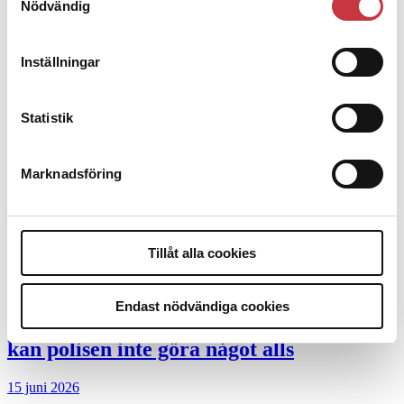
Nödvändig
Debatt
9 juli 2026
Inställningar
Slutreplik:
Det handlar om
Statistik
kunskapsstyrning – inte om forskarnas
motiv
Marknadsföring
8 juli 2026
Replik:
Det är inte evidenskrav som
bakbinder polisen
Tillåt alla cookies
7 juli 2026
Endast nödvändiga cookies
Debatt:
Med för höga krav på evidens
kan polisen inte göra något alls
15 juni 2026