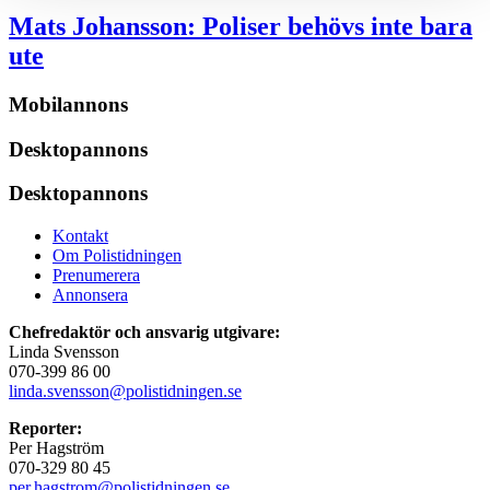
Mats Johansson:
Poliser behövs inte bara
ute
Mobilannons
Desktopannons
Desktopannons
Kontakt
Om Polistidningen
Prenumerera
Annonsera
Chefredaktör och ansvarig utgivare:
Linda Svensson
070-399 86 00
linda.svensson@polistidningen.se
Reporter:
Per Hagström
070-329 80 45
per.hagstrom@polistidningen.se