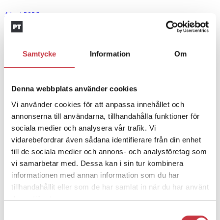
4 juni 2026
Insändare:
Miljoner i sjön –
polisaspiranter underkänns på
Samtycke
Information
Om
godtyckliga grunder
1 juni 2026
Denna webbplats använder cookies
Jens Mårtensson:
Snart 20 år i tjänst – nu
Vi använder cookies för att anpassa innehållet och
ska han lära sig grunderna
annonserna till användarna, tillhandahålla funktioner för
sociala medier och analysera vår trafik. Vi
4 juni 2026
vidarebefordrar även sådana identifierare från din enhet
till de sociala medier och annons- och analysföretag som
Polisregionen erkänner fel: ”Kommer att
vi samarbetar med. Dessa kan i sin tur kombinera
rättas till”
informationen med annan information som du har
tillhandahållit eller som de har samlat in när du har använt
Mobilannons
deras tjänster.
Desktopannnons
Samtyckesval