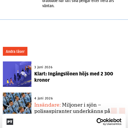
drabbade har fått sina pengar efter flera års
väntan.
Andra läser
3 juni 2026
Klart: Ingångslönen höjs med 2 300
kronor
4 juni 2026
Insändare:
Miljoner i sjön –
polisaspiranter underkänns på
godtyckliga grunder