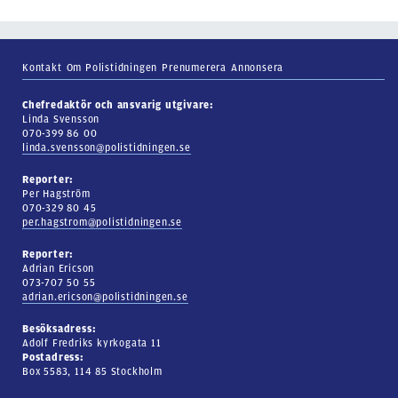
Kontakt
Om Polistidningen
Prenumerera
Annonsera
Chefredaktör och ansvarig utgivare:
Linda Svensson
070-399 86 00
linda.svensson@polistidningen.se
Reporter:
Per Hagström
070-329 80 45
per.hagstrom@polistidningen.se
Reporter:
Adrian Ericson
073-707 50 55
adrian.ericson@polistidningen.se
Besöksadress:
Adolf Fredriks kyrkogata 11
Postadress:
Box 5583, 114 85 Stockholm