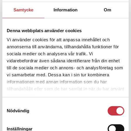
Samtycke
Information
Om
1 juni 2026
Jens Mårtensson:
Snart 20 år i tjänst
– nu ska han lära sig grunderna
Denna webbplats använder cookies
Vi använder cookies för att anpassa innehållet och
4 juni 2026
annonserna till användarna, tillhandahålla funktioner för
Polisregionen erkänner fel: ”Kommer
sociala medier och analysera vår trafik. Vi
att rättas till”
vidarebefordrar även sådana identifierare från din enhet
till de sociala medier och annons- och analysföretag som
vi samarbetar med. Dessa kan i sin tur kombinera
informationen med annan information som du har
tillhandahållit eller som de har samlat in när du har använt
deras tjänster.
Debatt
Samtyckesval
Nödvändig
9 juli 2026
Slutreplik:
Det handlar om
kunskapsstyrning – inte om
Inställningar