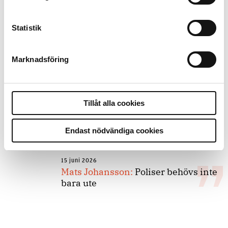
forskarnas motiv
Statistik
8 juli 2026
Replik:
Det är inte evidenskrav som
Marknadsföring
bakbinder polisen
7 juli 2026
Tillåt alla cookies
Debatt:
Med för höga krav på evidens
kan polisen inte göra något alls
Endast nödvändiga cookies
15 juni 2026
Mats Johansson:
Poliser behövs inte
bara ute