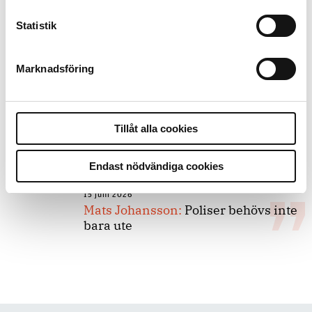
Statistik
8 juli 2026
Replik:
Det är inte evidenskrav som
bakbinder polisen
Marknadsföring
7 juli 2026
Debatt:
Med för höga krav på evidens
Tillåt alla cookies
kan polisen inte göra något alls
Endast nödvändiga cookies
15 juni 2026
Mats Johansson:
Poliser behövs inte
bara ute