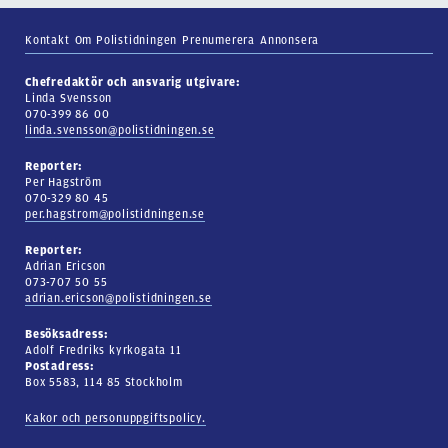
Kontakt
Om Polistidningen
Prenumerera
Annonsera
Chefredaktör och ansvarig utgivare:
Linda Svensson
070-399 86 00
linda.svensson@polistidningen.se
Reporter:
Per Hagström
070-329 80 45
per.hagstrom@polistidningen.se
Reporter:
Adrian Ericson
073-707 50 55
adrian.ericson@polistidningen.se
Besöksadress:
Adolf Fredriks kyrkogata 11
Postadress:
Box 5583, 114 85 Stockholm
Kakor och personuppgiftspolicy.