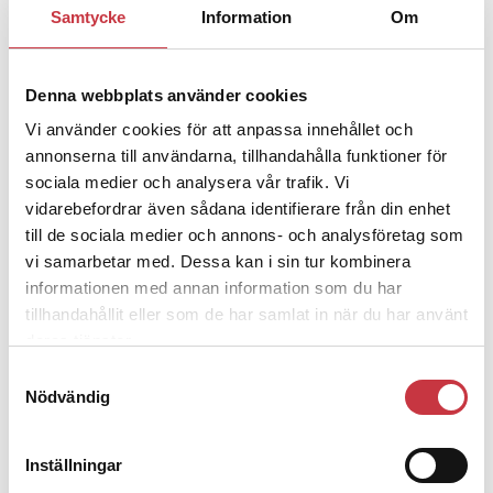
1 juni 2026
Samtycke
Information
Om
Jens Mårtensson:
Snart 20 år i tjänst
– nu ska han lära sig grunderna
Denna webbplats använder cookies
Vi använder cookies för att anpassa innehållet och
4 juni 2026
annonserna till användarna, tillhandahålla funktioner för
Polisregionen erkänner fel: ”Kommer
att rättas till”
sociala medier och analysera vår trafik. Vi
vidarebefordrar även sådana identifierare från din enhet
till de sociala medier och annons- och analysföretag som
vi samarbetar med. Dessa kan i sin tur kombinera
informationen med annan information som du har
tillhandahållit eller som de har samlat in när du har använt
Debatt
deras tjänster.
Samtyckesval
9 juli 2026
Nödvändig
Slutreplik:
Det handlar om
kunskapsstyrning – inte om
forskarnas motiv
Inställningar