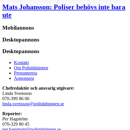
Mats Johansson:
Poliser behövs inte bara
ute
Mobilannons
Desktopannons
Desktopannons
Kontakt
Om Polistidningen
Prenumerera
Annonsera
Chefredaktör och ansvarig utgivare:
Linda Svensson
070-399 86 00
linda.svensson@polistidningen.se
Reporter:
Per Hagström
070-329 80 45
per.hagstrom@polistidningen.se