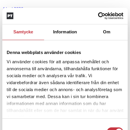
4 juni 2026
Insändare:
Miljoner i sjön –
polisaspiranter underkänns på
Samtycke
Information
Om
godtyckliga grunder
1 juni 2026
Denna webbplats använder cookies
Jens Mårtensson:
Snart 20 år i tjänst – nu
Vi använder cookies för att anpassa innehållet och
ska han lära sig grunderna
annonserna till användarna, tillhandahålla funktioner för
sociala medier och analysera vår trafik. Vi
4 juni 2026
vidarebefordrar även sådana identifierare från din enhet
till de sociala medier och annons- och analysföretag som
Polisregionen erkänner fel: ”Kommer att
vi samarbetar med. Dessa kan i sin tur kombinera
rättas till”
informationen med annan information som du har
tillhandahållit eller som de har samlat in när du har använt
Mobilannons
deras tjänster.
Desktopannnons
Samtyckesval