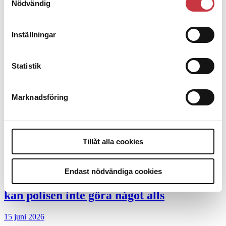
Nödvändig
Debatt
9 juli 2026
Inställningar
Slutreplik:
Det handlar om
Statistik
kunskapsstyrning – inte om forskarnas
motiv
Marknadsföring
8 juli 2026
Replik:
Det är inte evidenskrav som
bakbinder polisen
Tillåt alla cookies
7 juli 2026
Endast nödvändiga cookies
Debatt:
Med för höga krav på evidens
kan polisen inte göra något alls
15 juni 2026