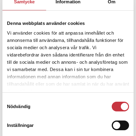
Samtycke
Information
Om
Jens Mårtensson:
Snart 20 år i tjänst – nu
ska han lära sig grunderna
Denna webbplats använder cookies
Vi använder cookies för att anpassa innehållet och
4 juni 2026
annonserna till användarna, tillhandahålla funktioner för
Polisregionen erkänner fel: ”Kommer
sociala medier och analysera vår trafik. Vi
att rättas till”
vidarebefordrar även sådana identifierare från din enhet
till de sociala medier och annons- och analysföretag som
vi samarbetar med. Dessa kan i sin tur kombinera
informationen med annan information som du har
tillhandahållit eller som de har samlat in när du har använt
Debatt
deras tjänster.
Samtyckesval
9 juli 2026
Nödvändig
Slutreplik:
Det handlar om
kunskapsstyrning – inte om forskarnas
motiv
Inställningar