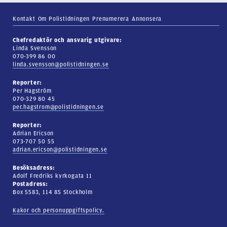
Kontakt
Om Polistidningen
Prenumerera
Annonsera
Chefredaktör och ansvarig utgivare:
Linda Svensson
070-399 86 00
linda.svensson@polistidningen.se
Reporter:
Per Hagström
070-329 80 45
per.hagstrom@polistidningen.se
Reporter:
Adrian Ericson
073-707 50 55
adrian.ericson@polistidningen.se
Besöksadress:
Adolf Fredriks kyrkogata 11
Postadress:
Box 5583, 114 85 Stockholm
Kakor och personuppgiftspolicy.