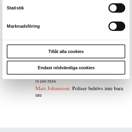
Statistik
8 juli 2026
Replik:
Det är inte evidenskrav som
bakbinder polisen
Marknadsföring
7 juli 2026
Tillåt alla cookies
Debatt:
Med för höga krav på evidens kan
polisen inte göra något alls
Endast nödvändiga cookies
15 juni 2026
Mats Johansson:
Poliser behövs inte bara
ute