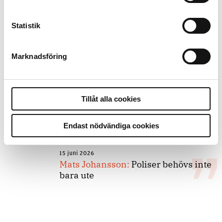
Statistik
8 juli 2026
Replik:
Det är inte evidenskrav som
bakbinder polisen
Marknadsföring
7 juli 2026
Tillåt alla cookies
Debatt:
Med för höga krav på evidens
kan polisen inte göra något alls
Endast nödvändiga cookies
15 juni 2026
Mats Johansson:
Poliser behövs inte
bara ute