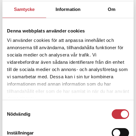
Samtycke
Information
Om
1 juni 2026
Jens Mårtensson:
Snart 20 år i tjänst
– nu ska han lära sig grunderna
Denna webbplats använder cookies
Vi använder cookies för att anpassa innehållet och
4 juni 2026
annonserna till användarna, tillhandahålla funktioner för
Polisregionen erkänner fel: ”Kommer
sociala medier och analysera vår trafik. Vi
att rättas till”
vidarebefordrar även sådana identifierare från din enhet
till de sociala medier och annons- och analysföretag som
vi samarbetar med. Dessa kan i sin tur kombinera
informationen med annan information som du har
tillhandahållit eller som de har samlat in när du har använt
Debatt
deras tjänster.
Samtyckesval
Nödvändig
9 juli 2026
Slutreplik:
Det handlar om
kunskapsstyrning – inte om
Inställningar
forskarnas motiv