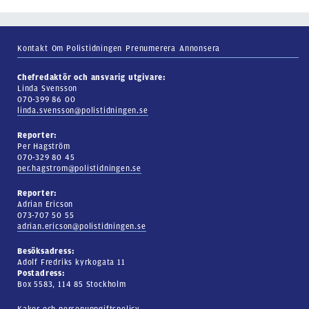
Kontakt
Om Polistidningen
Prenumerera
Annonsera
Chefredaktör och ansvarig utgivare:
Linda Svensson
070-399 86 00
linda.svensson@polistidningen.se
Reporter:
Per Hagström
070-329 80 45
per.hagstrom@polistidningen.se
Reporter:
Adrian Ericson
073-707 50 55
adrian.ericson@polistidningen.se
Besöksadress:
Adolf Fredriks kyrkogata 11
Postadress:
Box 5583, 114 85 Stockholm